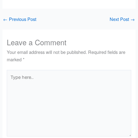
←
Previous Post
Next Post
→
Leave a Comment
Your email address will not be published.
Required fields are
marked
*
Type
here..