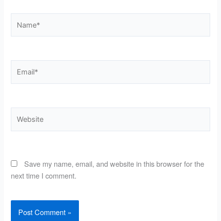
Name*
Email*
Website
Save my name, email, and website in this browser for the
next time I comment.