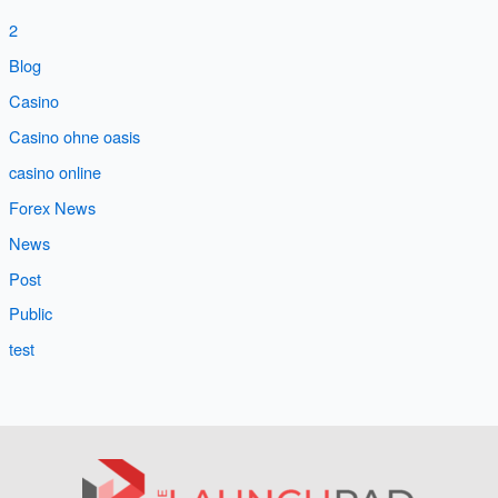
2
Blog
Casino
Casino ohne oasis
casino online
Forex News
News
Post
Public
test