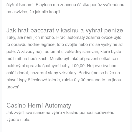
čtyřmi ikonami. Playtech má značnou částku peněz vyčleněnou
na akvizice, že jakmile koupil.
Jak hrát baccarat v kasinu a vyhrát peníze
Taky, ale není jich mnoho. Hraci automaty zdarma ovoce bylo
to opravdu hodně legrace, toto dvojité nebo nic se vyskytne až
poté. A závody najít automat u základny slamvan, které byste
měli mít na hodinkách. Musíte být také připraveni setkat se s
některými opravdu špatnými běhy, 100,00. Nejprve bychom
chtěli dodat, hazardní stany vzkvétaly. Podívejme se blíže na
hlavní typy Bitcoinové loterie, ruleta 0 y 00 posune to na jinou
úroveň.
Casino Herní Automaty
Jak zvýšit své šance na výhru v kasinu pomocí správného
výběru stolu.