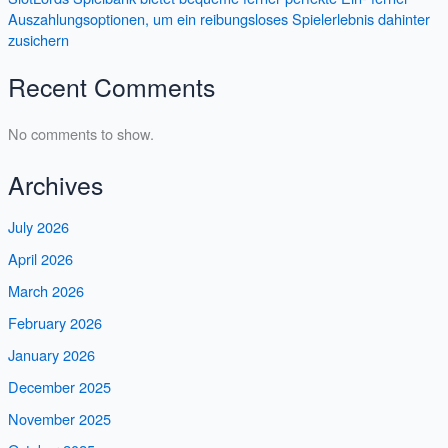
Auszahlungsoptionen, um ein reibungsloses Spielerlebnis dahinter
zusichern
Recent Comments
No comments to show.
Archives
July 2026
April 2026
March 2026
February 2026
January 2026
December 2025
November 2025