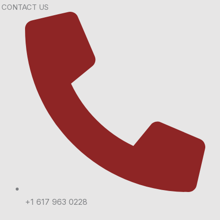
CONTACT US
+1 617 963 0228