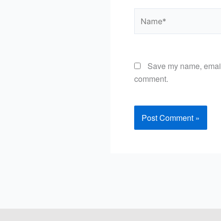
Name*
Save my name, email, 
comment.