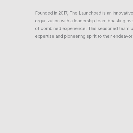
Founded in 2017, The Launchpad is an innovativ
organization with a leadership team boasting ov
of combined experience. This seasoned team b
expertise and pioneering spirit to their endeavor