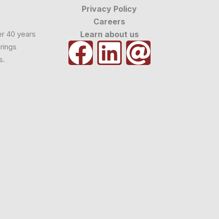
Privacy Policy
e
Careers
er 40 years
Learn about us
F
L
A
rings
s.
a
i
t
c
n
e
k
b
e
o
d
o
i