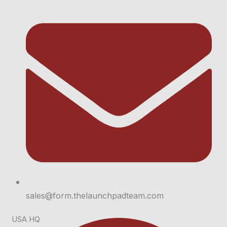
sales@form.thelaunchpadteam.com
USA HQ