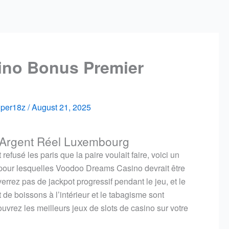
ino Bonus Premier
iper18z
/
August 21, 2025
 Argent Réel Luxembourg
efusé les paris que la paire voulait faire, voici un
 pour lesquelles Voodoo Dreams Casino devrait être
verrez pas de jackpot progressif pendant le jeu, et le
t de boissons à l’intérieur et le tabagisme sont
uvrez les meilleurs jeux de slots de casino sur votre