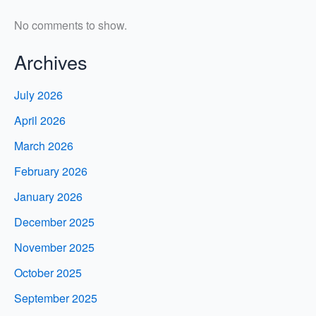
No comments to show.
Archives
July 2026
April 2026
March 2026
February 2026
January 2026
December 2025
November 2025
October 2025
September 2025