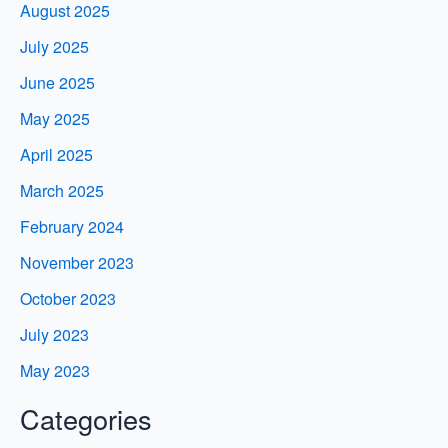
August 2025
July 2025
June 2025
May 2025
April 2025
March 2025
February 2024
November 2023
October 2023
July 2023
May 2023
Categories