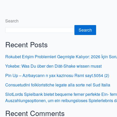
Skip
to
content
Search
Search
Recent Posts
Rokubet Erişim Problemleri Geçmişte Kalıyor: 2026 İçin So
Yokebe: Was Du über den Diät-Shake wissen musst
Pin Up – Azrbaycann n yax kazinosu Rsmi sayt.5054 (2)
Consuetudini folkloristiche legate alla sorte nel Sud Italia
SlotLords Spielbank bietet bequeme ferner perfekte Ein- fern
Auszahlungsoptionen, um ein reibungsloses Spielerlebnis d
Recent Comments