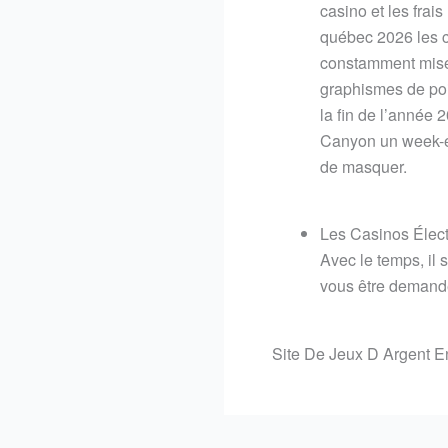
casino et les frais
québec 2026 les 
constamment mise 
graphismes de poi
la fin de l’année 
Canyon un week-e
de masquer.
Les Casinos Élect
Avec le temps, il 
vous être demandé 
Site De Jeux D Argent E