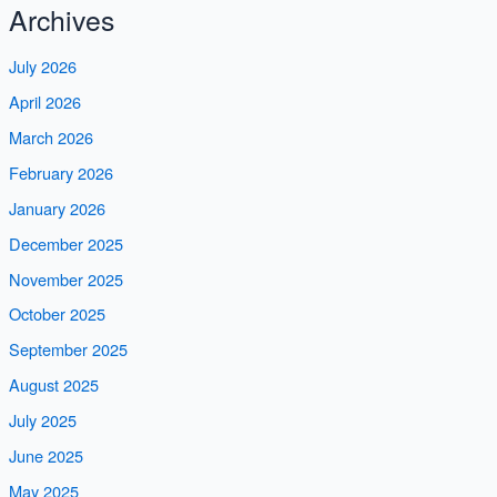
Archives
July 2026
April 2026
March 2026
February 2026
January 2026
December 2025
November 2025
October 2025
September 2025
August 2025
July 2025
June 2025
May 2025