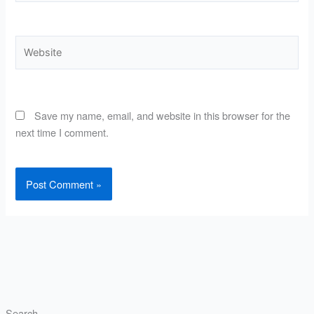
Website
Save my name, email, and website in this browser for the
next time I comment.
Search