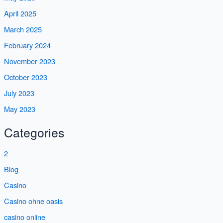
April 2025
March 2025
February 2024
November 2023
October 2023
July 2023
May 2023
Categories
2
Blog
Casino
Casino ohne oasis
casino online