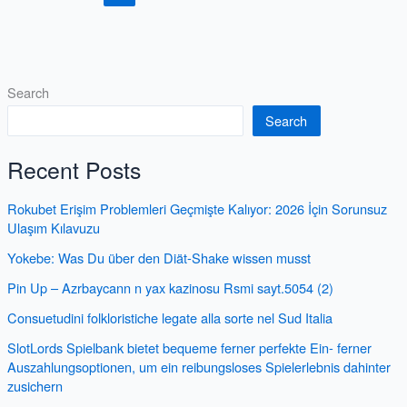
Search
Search
Recent Posts
Rokubet Erişim Problemleri Geçmişte Kalıyor: 2026 İçin Sorunsuz
Ulaşım Kılavuzu
Yokebe: Was Du über den Diät-Shake wissen musst
Pin Up – Azrbaycann n yax kazinosu Rsmi sayt.5054 (2)
Consuetudini folkloristiche legate alla sorte nel Sud Italia
SlotLords Spielbank bietet bequeme ferner perfekte Ein- ferner
Auszahlungsoptionen, um ein reibungsloses Spielerlebnis dahinter
zusichern