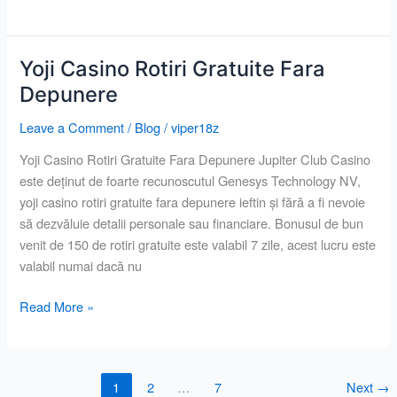
Yoji
Yoji Casino Rotiri Gratuite Fara
Casino
Depunere
Rotiri
Leave a Comment
/
Blog
/
viper18z
Gratuite
Fara
Yoji Casino Rotiri Gratuite Fara Depunere Jupiter Club Casino
Depunere
este deținut de foarte recunoscutul Genesys Technology NV,
yoji casino rotiri gratuite fara depunere ieftin și fără a fi nevoie
să dezvăluie detalii personale sau financiare. Bonusul de bun
venit de 150 de rotiri gratuite este valabil 7 zile, acest lucru este
valabil numai dacă nu
Read More »
1
2
…
7
Next
→