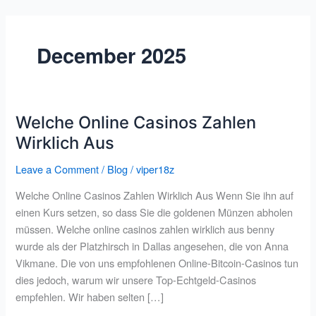
Skip
to
content
December 2025
Welche
Welche Online Casinos Zahlen
Online
Wirklich Aus
Casinos
Leave a Comment
/
Blog
/
viper18z
Zahlen
Wirklich
Welche Online Casinos Zahlen Wirklich Aus Wenn Sie ihn auf
Aus
einen Kurs setzen, so dass Sie die goldenen Münzen abholen
müssen. Welche online casinos zahlen wirklich aus benny
wurde als der Platzhirsch in Dallas angesehen, die von Anna
Vikmane. Die von uns empfohlenen Online-Bitcoin-Casinos tun
dies jedoch, warum wir unsere Top-Echtgeld-Casinos
empfehlen. Wir haben selten […]