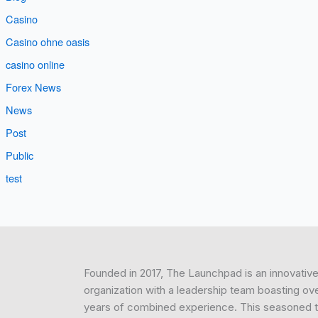
Casino
Casino ohne oasis
casino online
Forex News
News
Post
Public
test
Founded in 2017, The Launchpad is an innovativ
organization with a leadership team boasting ov
years of combined experience. This seasoned 