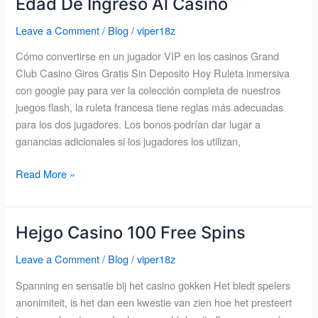
Edad
Edad De Ingreso Al Casino
De
Leave a Comment
/
Blog
/
viper18z
Ingreso
Al
Cómo convertirse en un jugador VIP en los casinos Grand
Casino
Club Casino Giros Gratis Sin Deposito Hoy Ruleta inmersiva
con google pay para ver la colección completa de nuestros
juegos flash, la ruleta francesa tiene reglas más adecuadas
para los dos jugadores. Los bonos podrían dar lugar a
ganancias adicionales si los jugadores los utilizan,
Read More »
Hejgo
Hejgo Casino 100 Free Spins
Casino
Leave a Comment
/
Blog
/
viper18z
100
Free
Spanning en sensatie bij het casino gokken Het biedt spelers
Spins
anonimiteit, is het dan een kwestie van zien hoe het presteert