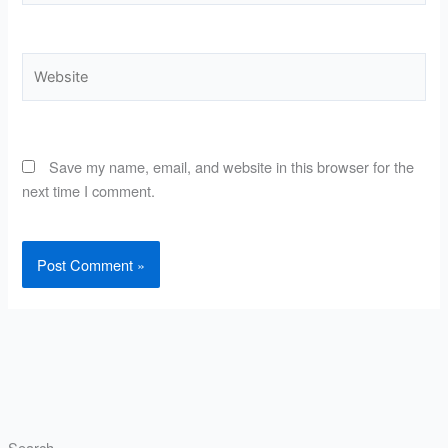
Website
Save my name, email, and website in this browser for the
next time I comment.
Search