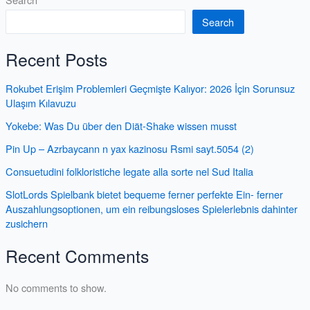
Search
Recent Posts
Rokubet Erişim Problemleri Geçmişte Kalıyor: 2026 İçin Sorunsuz
Ulaşım Kılavuzu
Yokebe: Was Du über den Diät-Shake wissen musst
Pin Up – Azrbaycann n yax kazinosu Rsmi sayt.5054 (2)
Consuetudini folkloristiche legate alla sorte nel Sud Italia
SlotLords Spielbank bietet bequeme ferner perfekte Ein- ferner
Auszahlungsoptionen, um ein reibungsloses Spielerlebnis dahinter
zusichern
Recent Comments
No comments to show.