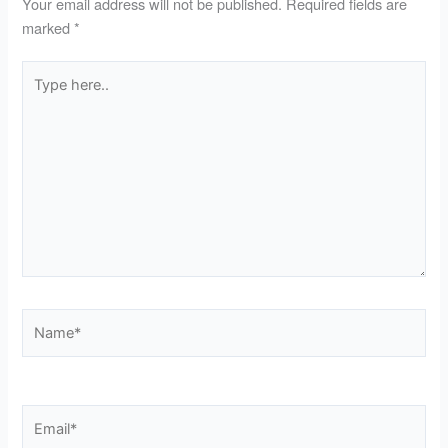
Your email address will not be published.
Required fields are
marked
*
Type
here..
Name*
Email*