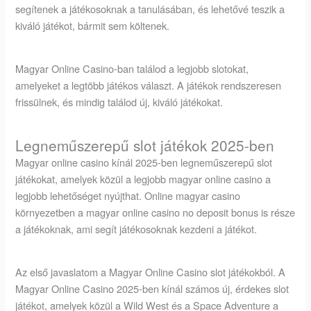
segítenek a játékosoknak a tanulásában, és lehetővé teszik a
kiváló játékot, bármit sem költenek.
Magyar Online Casino-ban találod a legjobb slotokat,
amelyeket a legtöbb játékos választ. A játékok rendszeresen
frissülnek, és mindig találod új, kiváló játékokat.
Legneműszerepű slot játékok 2025-ben
Magyar online casino kínál 2025-ben legneműszerepű slot
játékokat, amelyek közül a legjobb magyar online casino a
legjobb lehetőséget nyújthat. Online magyar casino
környezetben a magyar online casino no deposit bonus is része
a játékoknak, ami segít játékosoknak kezdeni a játékot.
Az első javaslatom a Magyar Online Casino slot játékokból. A
Magyar Online Casino 2025-ben kínál számos új, érdekes slot
játékot, amelyek közül a Wild West és a Space Adventure a