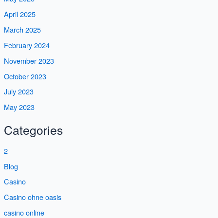
April 2025
March 2025
February 2024
November 2023
October 2023
July 2023
May 2023
Categories
2
Blog
Casino
Casino ohne oasis
casino online