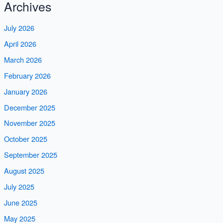
Archives
July 2026
April 2026
March 2026
February 2026
January 2026
December 2025
November 2025
October 2025
September 2025
August 2025
July 2025
June 2025
May 2025