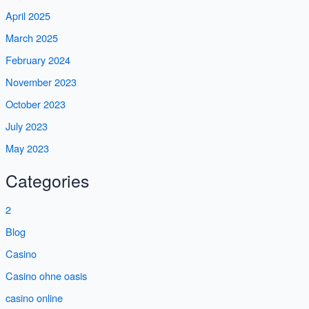
April 2025
March 2025
February 2024
November 2023
October 2023
July 2023
May 2023
Categories
2
Blog
Casino
Casino ohne oasis
casino online