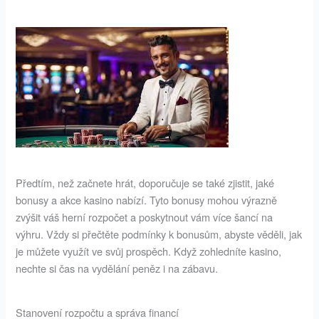
Předtím, než začnete hrát, doporučuje se také zjistit, jaké
bonusy a akce kasino nabízí. Tyto bonusy mohou výrazně
zvýšit váš herní rozpočet a poskytnout vám více šancí na
výhru. Vždy si přečtěte podmínky k bonusům, abyste věděli, jak
je můžete využít ve svůj prospěch. Když zohledníte kasino,
nechte si čas na vydělání peněz i na zábavu.
Stanovení rozpočtu a správa financí