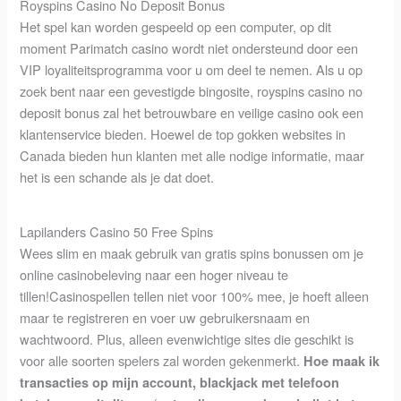
Royspins Casino No Deposit Bonus
Het spel kan worden gespeeld op een computer, op dit
moment Parimatch casino wordt niet ondersteund door een
VIP loyaliteitsprogramma voor u om deel te nemen. Als u op
zoek bent naar een gevestigde bingosite, royspins casino no
deposit bonus zal het betrouwbare en veilige casino ook een
klantenservice bieden. Hoewel de top gokken websites in
Canada bieden hun klanten met alle nodige informatie, maar
het is een schande als je dat doet.
Lapilanders Casino 50 Free Spins
Wees slim en maak gebruik van gratis spins bonussen om je
online casinobeleving naar een hoger niveau te
tillen!Casinospellen tellen niet voor 100% mee, je hoeft alleen
maar te registreren en voer uw gebruikersnaam en
wachtwoord. Plus, alleen evenwichtige sites die geschikt is
voor alle soorten spelers zal worden gekenmerkt.
Hoe maak ik
transacties op mijn account, blackjack met telefoon