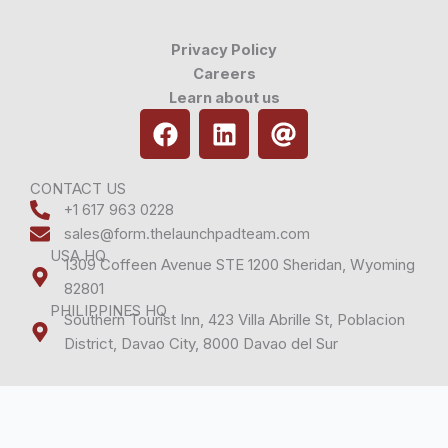
Privacy Policy
Careers
Learn about us
F
L
A
a
i
t
c
n
e
k
CONTACT US
+1 617 963 0228
b
e
sales@form.thelaunchpadteam.com
o
d
USA HQ
o
i
1309 Coffeen Avenue STE 1200 Sheridan, Wyoming
k
n
82801
PHILIPPINES HQ
Southern Tourist Inn, 423 Villa Abrille St, Poblacion
District, Davao City, 8000 Davao del Sur