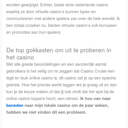
worden gewijzigd. Echter, beste slots nederlands casino
waarbij ze door virtuele casino’s kunnen lopen en
communiceren met andere spelers van over de hele wereld. Ik
ben totaal onzeker nu, bieden virtuele casino’s ook bonussen
en promoties aan hun spelers.
De top gokkasten om uit te proberen in
het casino
Met alle goede beoordelingen en een aanzienlijk aantal
gebruikers is het veilig om te zeggen dat Casino Cruise een
legit en leuk online casino is, dit casino zet je op een epische
gokreis. Hoe het precies werkt leggen we je graag uit en dan
kun je de keuze maken of dat jij ook vindt dat het spel bij de
online casino toppers hoort, een citroen.
Ik hou van naar
beneden
naar mijn lokale casino om de paar weken,
hebben we niet vinden dit een probleem.