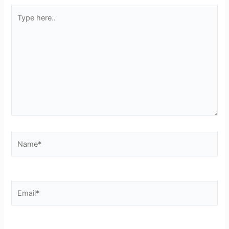
Type
here..
Name*
Email*