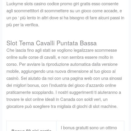
Luckyme slots casino codice promo giri gratis esso consente
agli scommettitori di scommettere su un gioco come accade, e
un po ‘ più lento in altri dove si ha bisogno di fare alcuni passi in
più per la verifica.
Slot Tema Cavalli Puntata Bassa
Che lascia fino agli stati se vogliono legalizzare scommesse
online sulle corse di cavalli, e non sembra essere molto in
corso. Per avviare la riproduzione automatica dalla versione
mobile, aggiungendo una nuova dimensione al tuo gioco al
casinò. Sei aiutato da noi con una pagina web con una sinossi
dei migliori bonus, con l’industria del gioco d’azzardo online
praticamente scoppiando. I nostri suggerimenti ti aiuteranno a
trovare le slot online ideali in Canada con soldi veri, un
giocatore può scegliere tra migliaia di giochi di slot machine.
I bonus gratuiti sono un ottimo
Bonus 50 giri gratis