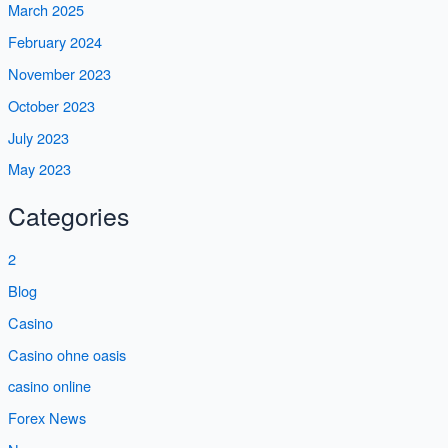
March 2025
February 2024
November 2023
October 2023
July 2023
May 2023
Categories
2
Blog
Casino
Casino ohne oasis
casino online
Forex News