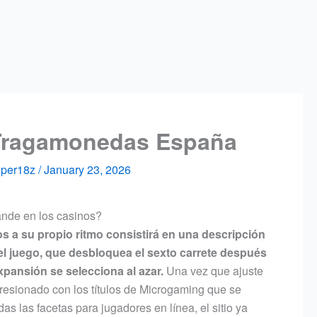
Tragamonedas España
iper18z
/
January 23, 2026
ande en los casinos?
os a su propio ritmo consistirá en una descripción
del juego, que desbloquea el sexto carrete después
xpansión se selecciona al azar.
Una vez que ajuste
resionado con los títulos de Microgaming que se
s las facetas para jugadores en línea, el sitio ya