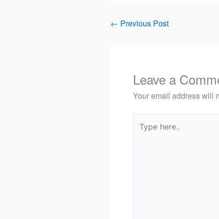
←
Previous Post
Leave a Comm
Your email address will 
Type
here..