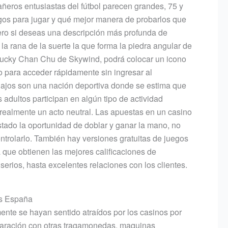
ñeros entusiastas del fútbol parecen grandes, 75 y
gos para jugar y qué mejor manera de probarlos que
pero si deseas una descripción más profunda de
 la rana de la suerte la que forma la piedra angular de
ucky Chan Chu de Skywind, podrá colocar un icono
io para acceder rápidamente sin ingresar al
ajos son una nación deportiva donde se estima que
 adultos participan en algún tipo de actividad
 realmente un acto neutral. Las apuestas en un casino
stado la oportunidad de doblar y ganar la mano, no
ontrolarlo. También hay versiones gratuitas de juegos
 que obtienen las mejores calificaciones de
serios, hasta excelentes relaciones con los clientes.
s España
mente se hayan sentido atraídos por los casinos por
paración con otras tragamonedas, maquinas