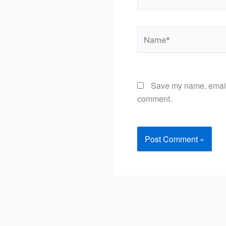
Name*
Save my name, email, 
comment.