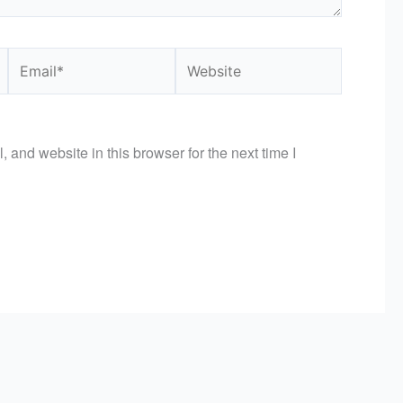
Email*
Website
and website in this browser for the next time I