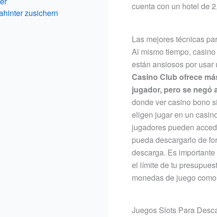
er
cuenta con un hotel de 2
ahinter zusichern
Las mejores técnicas par
Al mismo tiempo, casino 
están ansiosos por usar 
Casino Club ofrece más
jugador, pero se negó 
donde ver casino bono si
eligen jugar en un casino
jugadores pueden acceder
pueda descargarlo de for
descarga. Es importante 
el límite de tu presupues
monedas de juego como 
Juegos Slots Para Desca