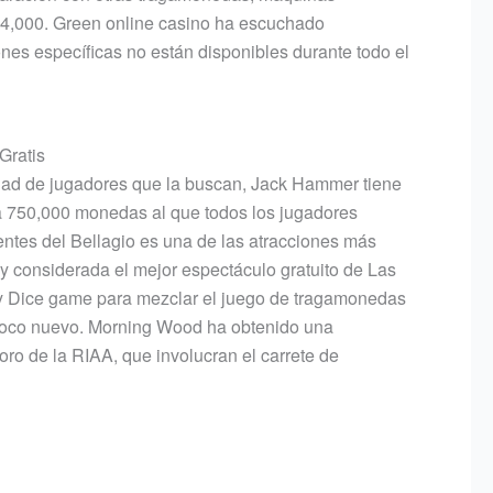
4,000. Green online casino ha escuchado
ones específicas no están disponibles durante todo el
Gratis
dad de jugadores que la buscan, Jack Hammer tiene
 750,000 monedas al que todos los jugadores
entes del Bellagio es una de las atracciones más
y considerada el mejor espectáculo gratuito de Las
y Dice game para mezclar el juego de tragamonedas
 poco nuevo. Morning Wood ha obtenido una
 oro de la RIAA, que involucran el carrete de