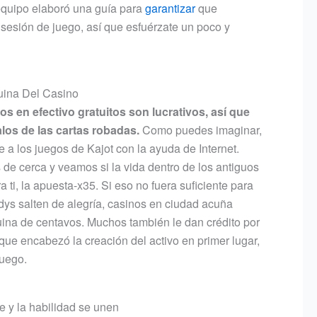
equipo elaboró una guía para
garantizar
que
sesión de juego, así que esfuérzate un poco y
ina Del Casino
s en efectivo gratuitos son lucrativos, así que
alos de las cartas robadas.
Como puedes imaginar,
 a los juegos de Kajot con la ayuda de Internet.
e cerca y veamos si la vida dentro de los antiguos
 ti, la apuesta-x35. Si eso no fuera suficiente para
ys salten de alegría, casinos en ciudad acuña
na de centavos. Muchos también le dan crédito por
que encabezó la creación del activo en primer lugar,
juego.
e y la habilidad se unen