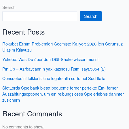
Search
Search
Recent Posts
Rokubet Erişim Problemleri Geçmişte Kalıyor: 2026 İçin Sorunsuz
Ulaşım Kılavuzu
Yokebe: Was Du über den Diät-Shake wissen musst
Pin Up – Azrbaycann n yax kazinosu Rsmi sayt.5054 (2)
Consuetudini folkloristiche legate alla sorte nel Sud Italia
SlotLords Spielbank bietet bequeme ferner perfekte Ein- ferner
Auszahlungsoptionen, um ein reibungsloses Spielerlebnis dahinter
zusichern
Recent Comments
No comments to show.