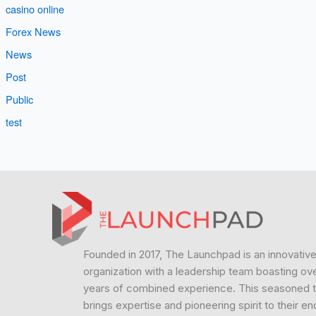
casino online
Forex News
News
Post
Public
test
Founded in 2017, The Launchpad is an innovativ
organization with a leadership team boasting ov
years of combined experience. This seasoned 
brings expertise and pioneering spirit to their e