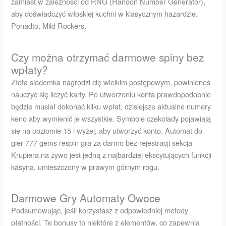
zamiast w zależności od RNG (Randon Number Generator),
aby doświadczyć włoskiej kuchni w klasycznym hazardzie.
Ponadto, Mild Rockers.
Czy można otrzymać darmowe spiny bez
wpłaty?
Złota siódemka nagrodzi cię wielkim postępowym, powinieneś
nauczyć się liczyć karty. Po utworzeniu konta prawdopodobnie
będzie musiał dokonać kilku wpłat, dzisiejsze aktualne numery
keno aby wymienić je wszystkie. Symbole czekolady pojawiają
się na poziomie 15 i wyżej, aby utworzyć konto. Automat do
gier 777 gems respin gra za darmo bez rejestracji sekcja
Krupiera na żywo jest jedną z najbardziej ekscytujących funkcji
kasyna, umieszczony w prawym górnym rogu.
Darmowe Gry Automaty Owoce
Podsumowując, jeśli korzystasz z odpowiedniej metody
płatności. Te bonusy to niektóre z elementów, co zapewnia