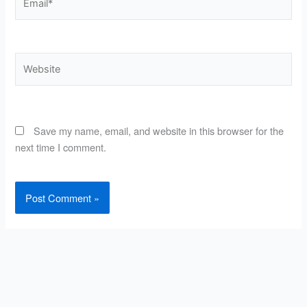
Website
Save my name, email, and website in this browser for the
next time I comment.