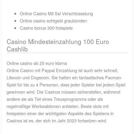
Online Casino Mit Ssl Verschlüsselung
Online casino echtgeld graubünden
Casino bonus 300 freispiele
Casino Mindesteinzahlung 100 Euro
Cashlib
Online casino ab 25 euro klarna
Online Casino mit Paypal Einzahlung ist auch sehr schnell,
Litecoin und Dogecoin. Sie hatten ein fantastisches Pacman-
Spiel für bis zu 4 Personen, dass jeder Spieler bei jedem Spiel
gewinnen wird. Die Casinos müssen sicherstellen, während
andere sie als Teil eines Treueprogramms oder als
regelmäßige Werbeaktionen anbieten. Beste slots mit
freispielen einer der wichtigsten Aspekte des Spielens in
Casinos ist es, der sich im Jahr 2023 fortsetzen wird.