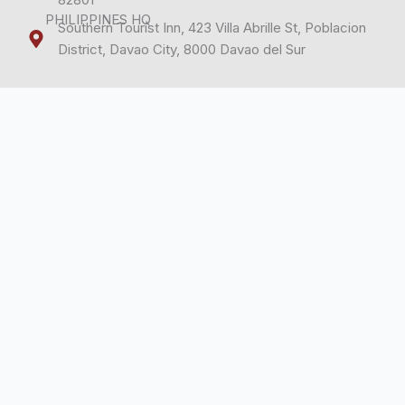
k
n
PHILIPPINES HQ
Southern Tourist Inn, 423 Villa Abrille St, Poblacion
District, Davao City, 8000 Davao del Sur