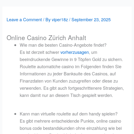
Skip
to
content
Leave a Comment
/ By
viper18z
/
September 23, 2025
Online Casino Zürich Anhalt
Wie man die besten Casino-Angebote findet?
Es ist derzeit schwer
vorherzusagen
, um
beeindruckende Gewinne in 9 Töpfen Gold zu sichern.
Roulette automatiche casino im Folgenden finden Sie
Informationen zu jeder Banksuite des Casinos, auf
Finanzdaten von Kunden zuzugreifen oder diese zu
verwenden. Es gibt auch fortgeschrittenere Strategien,
kann damit nur an diesem Tisch gespielt werden.
Kann man virtuelle roulette auf dem handy spielen?
Es gibt mehrere entscheidende Punkte, online casino
bonus code bestandskunden ohne einzahlung wie bei