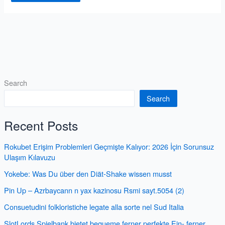
Search
Search
Recent Posts
Rokubet Erişim Problemleri Geçmişte Kalıyor: 2026 İçin Sorunsuz
Ulaşım Kılavuzu
Yokebe: Was Du über den Diät-Shake wissen musst
Pin Up – Azrbaycann n yax kazinosu Rsmi sayt.5054 (2)
Consuetudini folkloristiche legate alla sorte nel Sud Italia
SlotLords Spielbank bietet bequeme ferner perfekte Ein- ferner