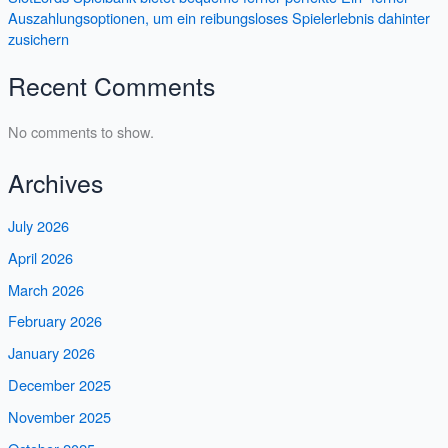
Auszahlungsoptionen, um ein reibungsloses Spielerlebnis dahinter
zusichern
Recent Comments
No comments to show.
Archives
July 2026
April 2026
March 2026
February 2026
January 2026
December 2025
November 2025