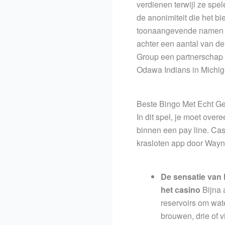
verdienen terwijl ze spe
de anonimiteit die het b
toonaangevende namen in
achter een aantal van de
Group een partnerschap 
Odawa Indians in Michig
Beste Bingo Met Echt Ge
In dit spel, je moet ove
binnen een pay line. Cas
krasloten app door Way
De sensatie van h
het casino
Bijna 
reservoirs om wat
brouwen, drie of v