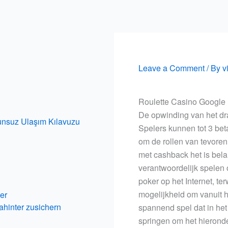
Leave a Comment
/ By
v
Roulette Casino Google
De opwinding van het dra
runsuz Ulaşım Kılavuzu
Spelers kunnen tot 3 be
om de rollen van tevoren
met cashback het is bela
verantwoordelijk spelen
poker op het Internet, te
mogelijkheid om vanuit h
er
ahinter zusichern
spannend spel dat in het
springen om het hieronde