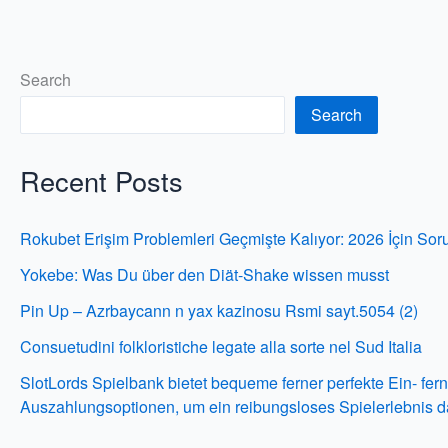
Skip
to
content
Search
Search
Recent Posts
Rokubet Erişim Problemleri Geçmişte Kalıyor: 2026 İçin So
Yokebe: Was Du über den Diät-Shake wissen musst
Pin Up – Azrbaycann n yax kazinosu Rsmi sayt.5054 (2)
Consuetudini folkloristiche legate alla sorte nel Sud Italia
SlotLords Spielbank bietet bequeme ferner perfekte Ein- fern
Auszahlungsoptionen, um ein reibungsloses Spielerlebnis d