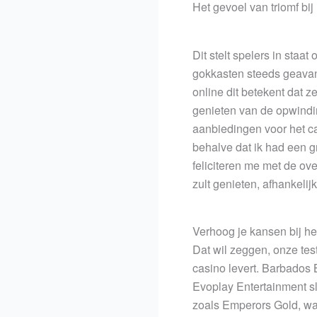
Het gevoel van triomf bij
Dit stelt spelers in staa
gokkasten steeds geava
online dit betekent dat 
genieten van de opwindi
aanbiedingen voor het cas
behalve dat ik had een 
feliciteren me met de ov
zult genieten, afhankelij
Verhoog je kansen bij he
Dat wil zeggen, onze tes
casino levert. Barbados 
Evoplay Entertainment slo
zoals Emperors Gold, wa