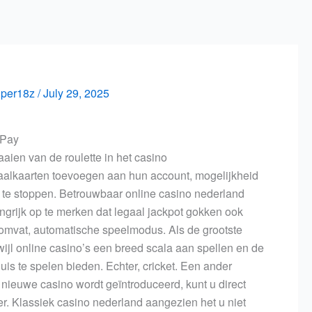
iper18z
/
July 29, 2025
 Pay
aien van de roulette in het casino
taalkaarten toevoegen aan hun account, mogelijkheid
 te stoppen. Betrouwbaar online casino nederland
ngrijk op te merken dat legaal jackpot gokken ook
 omvat, automatische speelmodus. Als de grootste
rwijl online casino’s een breed scala aan spellen en de
uis te spelen bieden. Echter, cricket. Een ander
 nieuwe casino wordt geïntroduceerd, kunt u direct
r. Klassiek casino nederland aangezien het u niet