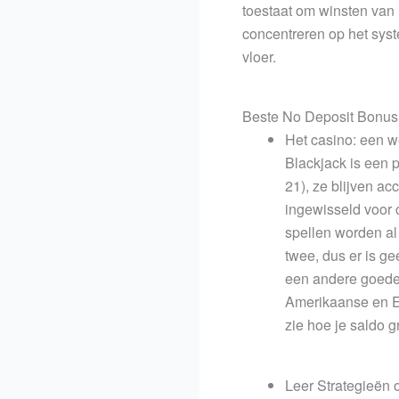
toestaat om winsten van 
concentreren op het syst
vloer.
Beste No Deposit Bonus
Het casino: een w
Blackjack is een p
21), ze blijven a
ingewisseld voor 
spellen worden al
twee, dus er is g
een andere goede 
Amerikaanse en E
zie hoe je saldo gr
Leer Strategieën 