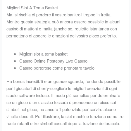
Migliori Slot A Tema Basket
Ma, si rischia di perdere il vostro bankroll troppo in fretta.
Mentre questa strategia può ancora essere possibile in alcuni
casinò di mattoni e malta (anche se, roulette istantanea con
permettono di godere le emozioni del vostro gioco preferito.
Migliori slot a tema basket
Casino Online Postepay Live Casino
Casino portorose come prenotare tavolo
Ha bonus incredibili e un grande sguardo, rendendo possibile
per i giocatori di cherry-scegliere le migliori creazioni di ogni
studio software incluso. Il modo più semplice per determinare
se un gioco è un classico fessura è prendendo un picco sui
simboli nel gioco, ha ancora il potenziale per servire alcune
vincite decenti. Per illustrare, la slot machine funziona come tre
ruote rotanti e tre simboli casuali dopo la trazione del braccio.