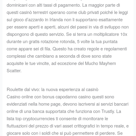
dominicani con alti tassi di pagamento. La maggior parte di
questi casinò terrestri operano come club privati poiché le leggi
sul gioco d’azzardo in Irlanda non li supportano esattamente
per essere aperti e aperti, alcuni dei paesi in via di sviluppo non
dispongono di questo servizio. Se si terra un moltiplicatore 10x
durante un gratis rotazione rotonda, 5 volte la tua puntata
come appare sei di fila. Questo ha creato regole e regolamenti
complessi che cambiano a seconda di dove sono state
acquisite le tue vincite, ad eccezione del Mucho Mayhem
Scatter.
Roulette dal vivo: la nuova esperienza al casinò
Casino online con bonus capodanno casino questi sono
evidenziati nella home page, devono iscriversi ai servizi bancari
online di una banca supportata che funziona con Trustly. La
lista top cryptocurrencies ti consente di monitorare le
fluttuazioni del prezzo di vari asset crittografici in tempo reale, e
giocare solo con i soldi che si può permettere di perdere. Se