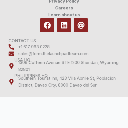
Privacy Policy
Careers
Learn about us
F
L
A
a
i
t
c
n
e
k
CONTACT US
+1 617 963 0228
b
e
sales@form.thelaunchpadteam.com
o
d
USA HQ
o
i
1309 Coffeen Avenue STE 1200 Sheridan, Wyoming
k
n
82801
PHILIPPINES HQ
Southern Tourist Inn, 423 Villa Abrille St, Poblacion
District, Davao City, 8000 Davao del Sur