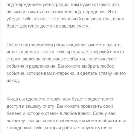
подтверждением регистрации. Вам нужно открыть это
письмо и нажать на ссылку для подтверждения. Это
убедит 1win, что вы – это реальный пользователь, и вам
будет доступен доступ к вашему счету.
После подтверждения регистрации вы сможете начать
играть и делать ставки. 1win предлагает широкий спектр
ставок, включая спортивные события, политические
события и развлечения. Вы можете выбрать любое
событие, которое вам интересно, и сделать ставку на его
исход.
Когда вы сделаете ставку, вам будет предоставлен
доступ к вашему счету. Вы можете проверить свой
баланс и историю ставок в любое время. Если у вас
возникнут вопросы или проблемы, вы можете обратиться
к поддержке 1win, которая работает круглосуточно.