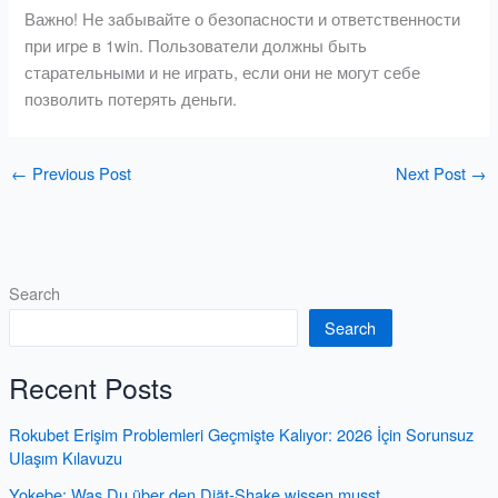
Важно! Не забывайте о безопасности и ответственности
при игре в 1win. Пользователи должны быть
старательными и не играть, если они не могут себе
позволить потерять деньги.
←
Previous Post
Next Post
→
Search
Search
Recent Posts
Rokubet Erişim Problemleri Geçmişte Kalıyor: 2026 İçin Sorunsuz
Ulaşım Kılavuzu
Yokebe: Was Du über den Diät-Shake wissen musst