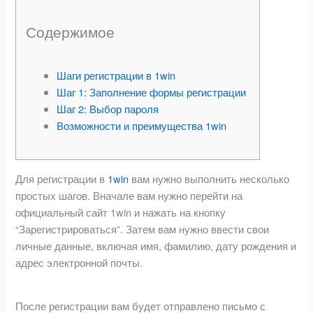
Содержимое
Шаги регистрации в 1win
Шаг 1: Заполнение формы регистрации
Шаг 2: Выбор пароля
Возможности и преимущества 1win
Для регистрации в
1win
вам нужно выполнить несколько
простых шагов. Вначале вам нужно перейти на
официальный сайт 1win и нажать на кнопку
“Зарегистрироваться”. Затем вам нужно ввести свои
личные данные, включая имя, фамилию, дату рождения и
адрес электронной почты.
После регистрации вам будет отправлено письмо с