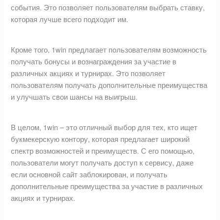
события. Это позволяет пользователям выбрать ставку,
которая лучше всего подходит им.
Кроме того, 1win предлагает пользователям возможность
получать бонусы и вознаграждения за участие в
различных акциях и турнирах. Это позволяет
пользователям получать дополнительные преимущества
и улучшать свои шансы на выигрыш.
В целом, 1win – это отличный выбор для тех, кто ищет
букмекерскую контору, которая предлагает широкий
спектр возможностей и преимуществ. С его помощью,
пользователи могут получать доступ к сервису, даже
если основной сайт заблокирован, и получать
дополнительные преимущества за участие в различных
акциях и турнирах.