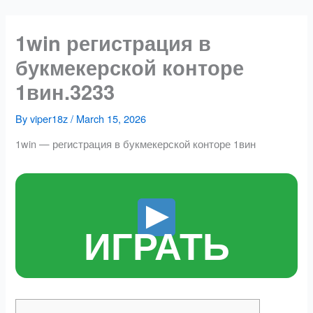
Skip
to
1win регистрация в
content
букмекерской конторе
1вин.3233
By
viper18z
/
March 15, 2026
1win — регистрация в букмекерской конторе 1вин
ИГРАТЬ