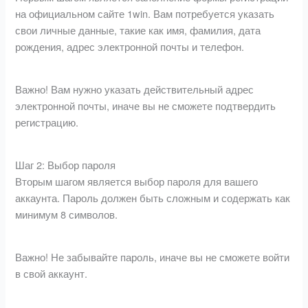
на официальном сайте 1win. Вам потребуется указать
свои личные данные, такие как имя, фамилия, дата
рождения, адрес электронной почты и телефон.
Важно! Вам нужно указать действительный адрес
электронной почты, иначе вы не сможете подтвердить
регистрацию.
Шаг 2: Выбор пароля
Вторым шагом является выбор пароля для вашего
аккаунта. Пароль должен быть сложным и содержать как
минимум 8 символов.
Важно! Не забывайте пароль, иначе вы не сможете войти
в свой аккаунт.