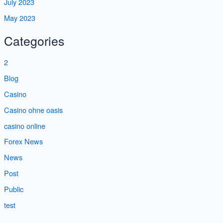
July 2023
May 2023
Categories
2
Blog
Casino
Casino ohne oasis
casino online
Forex News
News
Post
Public
test