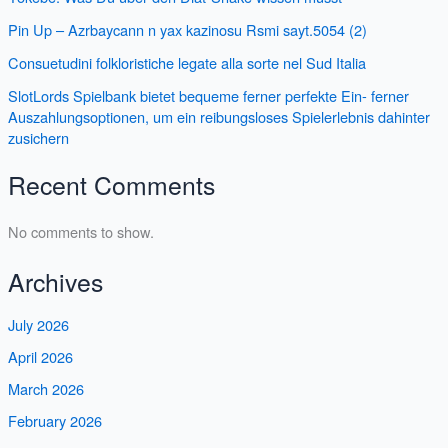
Pin Up – Azrbaycann n yax kazinosu Rsmi sayt.5054 (2)
Consuetudini folkloristiche legate alla sorte nel Sud Italia
SlotLords Spielbank bietet bequeme ferner perfekte Ein- ferner
Auszahlungsoptionen, um ein reibungsloses Spielerlebnis dahinter
zusichern
Recent Comments
No comments to show.
Archives
July 2026
April 2026
March 2026
February 2026