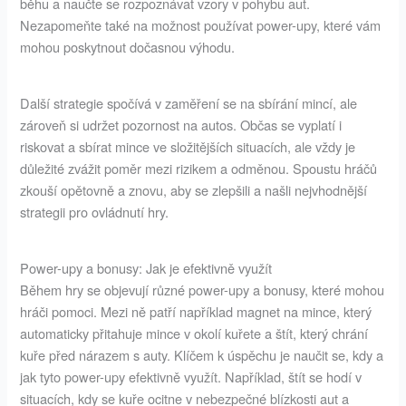
běhu a naučte se rozpoznávat vzory v pohybu aut.
Nezapomeňte také na možnost používat power-upy, které vám
mohou poskytnout dočasnou výhodu.
Další strategie spočívá v zaměření se na sbírání mincí, ale
zároveň si udržet pozornost na autos. Občas se vyplatí i
riskovat a sbírat mince ve složitějších situacích, ale vždy je
důležité zvážit poměr mezi rizikem a odměnou. Spoustu hráčů
zkouší opětovně a znovu, aby se zlepšili a našli nejvhodnější
strategii pro ovládnutí hry.
Power-upy a bonusy: Jak je efektivně využít
Během hry se objevují různé power-upy a bonusy, které mohou
hráči pomoci. Mezi ně patří například magnet na mince, který
automaticky přitahuje mince v okolí kuřete a štít, který chrání
kuře před nárazem s auty. Klíčem k úspěchu je naučit se, kdy a
jak tyto power-upy efektivně využít. Například, štít se hodí v
situacích, kdy se kuře ocitne v nebezpečné blízkosti aut a