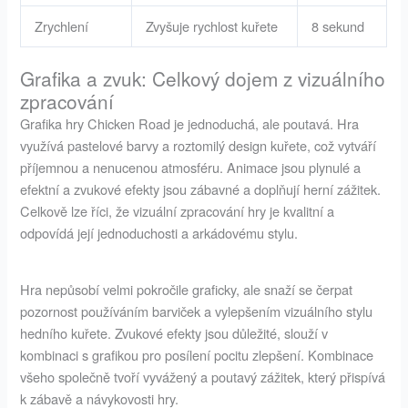
Zrychlení
Zvyšuje rychlost kuřete
8 sekund
Grafika a zvuk: Celkový dojem z vizuálního
zpracování
Grafika hry Chicken Road je jednoduchá, ale poutavá. Hra
využívá pastelové barvy a roztomilý design kuřete, což vytváří
příjemnou a nenucenou atmosféru. Animace jsou plynulé a
efektní a zvukové efekty jsou zábavné a doplňují herní zážitek.
Celkově lze říci, že vizuální zpracování hry je kvalitní a
odpovídá její jednoduchosti a arkádovému stylu.
Hra nepůsobí velmi pokročile graficky, ale snaží se čerpat
pozornost používáním barviček a vylepšením vizuálního stylu
hedního kuřete. Zvukové efekty jsou důležité, slouží v
kombinaci s grafikou pro posílení pocitu zlepšení. Kombinace
všeho společně tvoří vyvážený a poutavý zážitek, který přispívá
k zábavě a návykovosti hry.