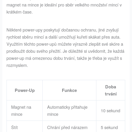
magnet na mince je ideální pro sběr velkého množství mincí v
krátkém čase.
Některé power-upy poskytují dočasnou ochranu, jiné zvyšují
rychlost sběru mincí a další umožňují kuřeti skákat přes auta.
Využitím těchto power-upů můžete výrazně zlepšit své skóre a
prodloužit dobu svého přežití. Je důležité si uvědomit, že každá
power-up má omezenou dobu trvání, takže je třeba je využít s
rozmyslem.
Doba
Power-Up
Funkce
trvání
Magnet na
Automaticky přitahuje
10 sekund
mince
mince
Štít
Chrání před nárazem
5 sekund