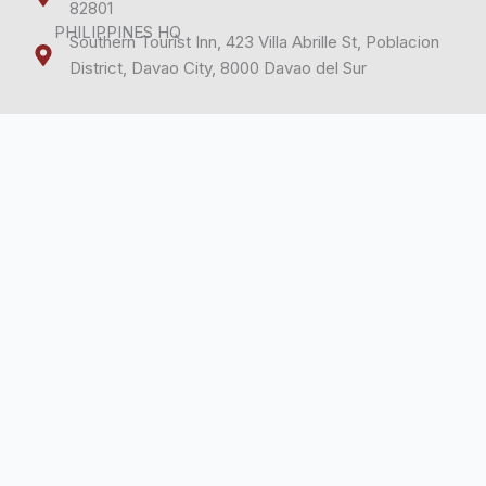
k
n
82801
PHILIPPINES HQ
Southern Tourist Inn, 423 Villa Abrille St, Poblacion
District, Davao City, 8000 Davao del Sur