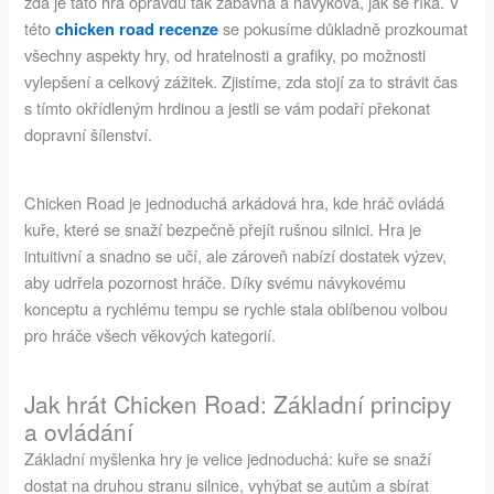
zda je tato hra opravdu tak zábavná a návyková, jak se říká. V
této
se pokusíme důkladně prozkoumat
chicken road recenze
všechny aspekty hry, od hratelnosti a grafiky, po možnosti
vylepšení a celkový zážitek. Zjistíme, zda stojí za to strávit čas
s tímto okřídleným hrdinou a jestli se vám podaří překonat
dopravní šílenství.
Chicken Road je jednoduchá arkádová hra, kde hráč ovládá
kuře, které se snaží bezpečně přejít rušnou silnici. Hra je
intuitivní a snadno se učí, ale zároveň nabízí dostatek výzev,
aby udrřela pozornost hráče. Díky svému návykovému
konceptu a rychlému tempu se rychle stala oblíbenou volbou
pro hráče všech věkových kategorií.
Jak hrát Chicken Road: Základní principy
a ovládání
Základní myšlenka hry je velice jednoduchá: kuře se snaží
dostat na druhou stranu silnice, vyhýbat se autům a sbírat