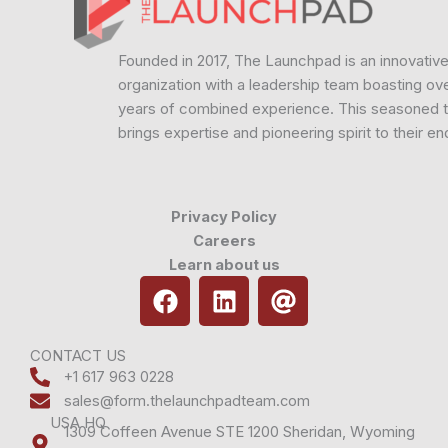
Founded in 2017, The Launchpad is an innovativ
organization with a leadership team boasting ov
years of combined experience. This seasoned 
brings expertise and pioneering spirit to their e
Privacy Policy
Careers
Learn about us
F
L
A
a
i
t
c
n
e
k
CONTACT US
+1 617 963 0228
b
e
sales@form.thelaunchpadteam.com
o
d
USA HQ
o
i
1309 Coffeen Avenue STE 1200 Sheridan, Wyoming