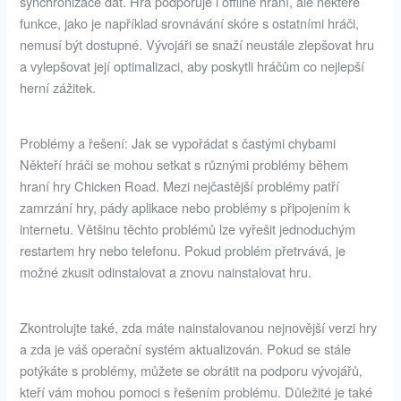
synchronizace dat. Hra podporuje i offline hraní, ale některé
funkce, jako je například srovnávání skóre s ostatními hráči,
nemusí být dostupné. Vývojáři se snaží neustále zlepšovat hru
a vylepšovat její optimalizaci, aby poskytli hráčům co nejlepší
herní zážitek.
Problémy a řešení: Jak se vypořádat s častými chybami
Někteří hráči se mohou setkat s různými problémy během
hraní hry Chicken Road. Mezi nejčastější problémy patří
zamrzání hry, pády aplikace nebo problémy s připojením k
internetu. Většinu těchto problémů lze vyřešit jednoduchým
restartem hry nebo telefonu. Pokud problém přetrvává, je
možné zkusit odinstalovat a znovu nainstalovat hru.
Zkontrolujte také, zda máte nainstalovanou nejnovější verzi hry
a zda je váš operační systém aktualizován. Pokud se stále
potýkáte s problémy, můžete se obrátit na podporu vývojářů,
kteří vám mohou pomoci s řešením problému. Důležité je také