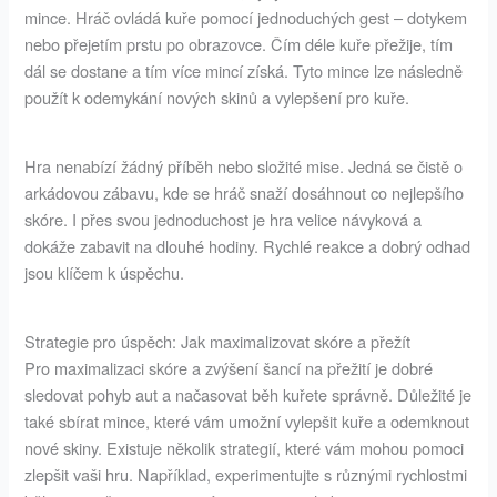
mince. Hráč ovládá kuře pomocí jednoduchých gest – dotykem
nebo přejetím prstu po obrazovce. Čím déle kuře přežije, tím
dál se dostane a tím více mincí získá. Tyto mince lze následně
použít k odemykání nových skinů a vylepšení pro kuře.
Hra nenabízí žádný příběh nebo složité mise. Jedná se čistě o
arkádovou zábavu, kde se hráč snaží dosáhnout co nejlepšího
skóre. I přes svou jednoduchost je hra velice návyková a
dokáže zabavit na dlouhé hodiny. Rychlé reakce a dobrý odhad
jsou klíčem k úspěchu.
Strategie pro úspěch: Jak maximalizovat skóre a přežít
Pro maximalizaci skóre a zvýšení šancí na přežití je dobré
sledovat pohyb aut a načasovat běh kuřete správně. Důležité je
také sbírat mince, které vám umožní vylepšit kuře a odemknout
nové skiny. Existuje několik strategií, které vám mohou pomoci
zlepšit vaši hru. Například, experimentujte s různými rychlostmi