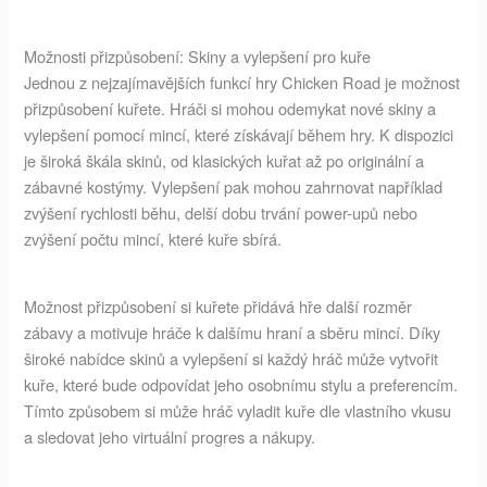
Možnosti přizpůsobení: Skiny a vylepšení pro kuře
Jednou z nejzajímavějších funkcí hry Chicken Road je možnost
přizpůsobení kuřete. Hráči si mohou odemykat nové skiny a
vylepšení pomocí mincí, které získávají během hry. K dispozici
je široká škála skinů, od klasických kuřat až po originální a
zábavné kostýmy. Vylepšení pak mohou zahrnovat například
zvýšení rychlosti běhu, delší dobu trvání power-upů nebo
zvýšení počtu mincí, které kuře sbírá.
Možnost přizpůsobení si kuřete přidává hře další rozměr
zábavy a motivuje hráče k dalšímu hraní a sběru mincí. Díky
široké nabídce skinů a vylepšení si každý hráč může vytvořit
kuře, které bude odpovídat jeho osobnímu stylu a preferencím.
Tímto způsobem si může hráč vyladit kuře dle vlastního vkusu
a sledovat jeho virtuální progres a nákupy.