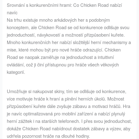
Srovnání s konkurenčními hrami: Co Chicken Road nabízí
navíc
Na trhu existuje mnoho arkádových her s podobným
konceptem, ale Chicken Road se od konkurence odlišuje svou
jednoduchostí, návykovostí a možností přizpůsobení kuřete.
Mnoho konkurenčních her nabízí složitější herní mechanismy a
mise, které mohou být pro nové hráče odrazující. Chicken
Road se naopak zaměřuje na jednoduchost a intuitivní
ovládání, což ji činí přístupnou pro hráče všech věkových
kategorií.
Umožňuje si nakupovat skiny, tím se odlišuje od konkurence,
více motivuje hráče k hraní a plnění herních úkolů. Možnost
přizpůsobení kuřete dále zvyšuje zábavu a motivaci hráčů. Hra
je navíc optimalizovaná pro mobilní zařízení a nabízí plynulý
herní zážitek i na starších telefonech. I přes svou jednoduchost,
dokáže Chicken Road nabídnout dostatek zábavy a výzev, aby
udrřela pozornost hráče na dlouhé hodiny.