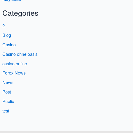
Categories
2
Blog
Casino
Casino ohne oasis
casino online
Forex News
News
Post
Public
test