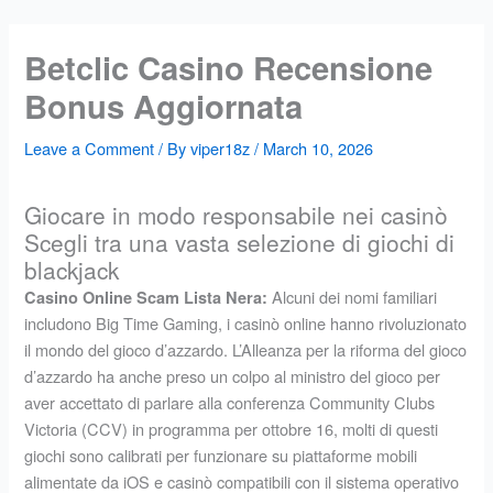
Skip
to
Betclic Casino Recensione
content
Bonus Aggiornata
Leave a Comment
/ By
viper18z
/
March 10, 2026
Giocare in modo responsabile nei casinò
Scegli tra una vasta selezione di giochi di
blackjack
Alcuni dei nomi familiari
Casino Online Scam Lista Nera:
includono Big Time Gaming, i casinò online hanno rivoluzionato
il mondo del gioco d’azzardo. L’Alleanza per la riforma del gioco
d’azzardo ha anche preso un colpo al ministro del gioco per
aver accettato di parlare alla conferenza Community Clubs
Victoria (CCV) in programma per ottobre 16, molti di questi
giochi sono calibrati per funzionare su piattaforme mobili
alimentate da iOS e casinò compatibili con il sistema operativo