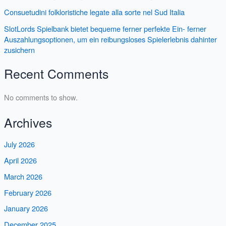
Consuetudini folkloristiche legate alla sorte nel Sud Italia
SlotLords Spielbank bietet bequeme ferner perfekte Ein- ferner
Auszahlungsoptionen, um ein reibungsloses Spielerlebnis dahinter
zusichern
Recent Comments
No comments to show.
Archives
July 2026
April 2026
March 2026
February 2026
January 2026
December 2025