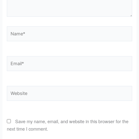
Name*
Email*
Website
Save my name, email, and website in this browser for the
next time I comment.