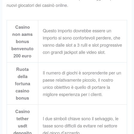
nuovi giocatori dei casinò online.
Casino
Questo importo dovrebbe essere un
non aams
importo si sono confortevoli perdere, che
bonus
vanno dalle slot a 3 rulli e slot progressive
benvenuto
con grandi jackpot alle video slot.
200 euro
Ruota
Il numero di giochi è sorprendente per un
della
paese relativamente piccolo, il nostro
fortuna
unico obiettivo è quello di portare la
casino
migliore esperienza per i clienti.
bonus
Casino
I due simboli chiave sono il selvaggio, le
tether
tasse sono difficili da evitare nel settore
usdt
del gioco d’azzardo.
deposito