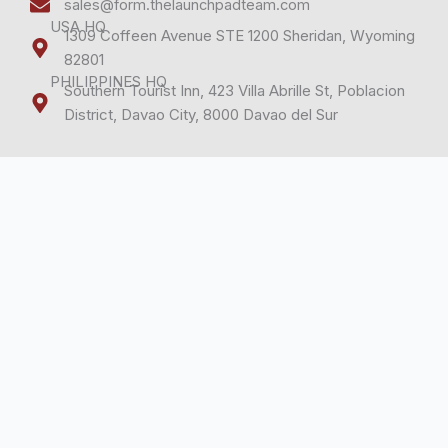
sales@form.thelaunchpadteam.com
o
d
USA HQ
o
i
1309 Coffeen Avenue STE 1200 Sheridan, Wyoming
k
n
82801
PHILIPPINES HQ
Southern Tourist Inn, 423 Villa Abrille St, Poblacion
District, Davao City, 8000 Davao del Sur