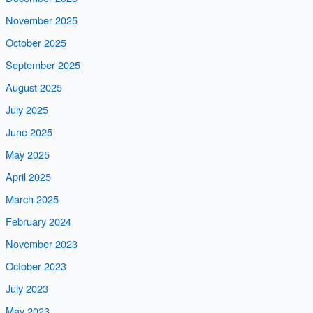
November 2025
October 2025
September 2025
August 2025
July 2025
June 2025
May 2025
April 2025
March 2025
February 2024
November 2023
October 2023
July 2023
May 2023