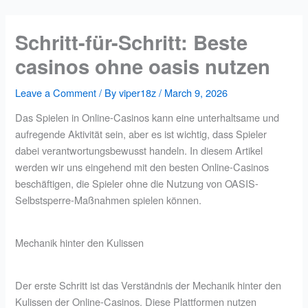
Skip
to
Schritt-für-Schritt: Beste
content
casinos ohne oasis nutzen
Leave a Comment
/ By
viper18z
/
March 9, 2026
Das Spielen in Online-Casinos kann eine unterhaltsame und
aufregende Aktivität sein, aber es ist wichtig, dass Spieler
dabei verantwortungsbewusst handeln. In diesem Artikel
werden wir uns eingehend mit den besten Online-Casinos
beschäftigen, die Spieler ohne die Nutzung von OASIS-
Selbstsperre-Maßnahmen spielen können.
Mechanik hinter den Kulissen
Der erste Schritt ist das Verständnis der Mechanik hinter den
Kulissen der Online-Casinos. Diese Plattformen nutzen