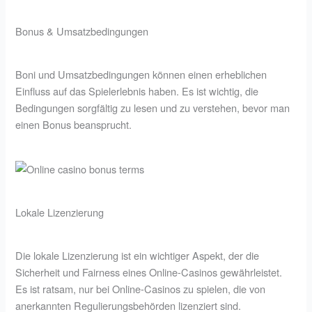
Bonus & Umsatzbedingungen
Boni und Umsatzbedingungen können einen erheblichen
Einfluss auf das Spielerlebnis haben. Es ist wichtig, die
Bedingungen sorgfältig zu lesen und zu verstehen, bevor man
einen Bonus beansprucht.
Lokale Lizenzierung
Die lokale Lizenzierung ist ein wichtiger Aspekt, der die
Sicherheit und Fairness eines Online-Casinos gewährleistet.
Es ist ratsam, nur bei Online-Casinos zu spielen, die von
anerkannten Regulierungsbehörden lizenziert sind.