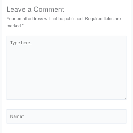
Leave a Comment
Your email address will not be published.
Required fields are
marked
*
Type
here..
Name*