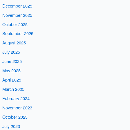
December 2025
November 2025
October 2025
September 2025
August 2025
July 2025
June 2025
May 2025
April 2025
March 2025
February 2024
November 2023
October 2023
July 2023