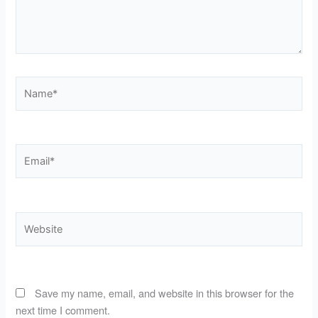
Name*
Email*
Website
Save my name, email, and website in this browser for the
next time I comment.