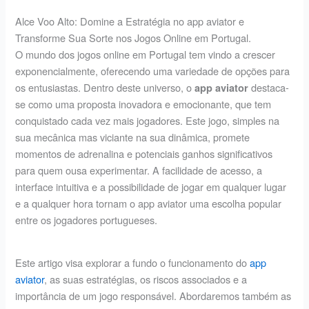
Alce Voo Alto: Domine a Estratégia no app aviator e
Transforme Sua Sorte nos Jogos Online em Portugal.
O mundo dos jogos online em Portugal tem vindo a crescer
exponencialmente, oferecendo uma variedade de opções para
os entusiastas. Dentro deste universo, o
destaca-
app aviator
se como uma proposta inovadora e emocionante, que tem
conquistado cada vez mais jogadores. Este jogo, simples na
sua mecânica mas viciante na sua dinâmica, promete
momentos de adrenalina e potenciais ganhos significativos
para quem ousa experimentar. A facilidade de acesso, a
interface intuitiva e a possibilidade de jogar em qualquer lugar
e a qualquer hora tornam o app aviator uma escolha popular
entre os jogadores portugueses.
Este artigo visa explorar a fundo o funcionamento do
app
aviator
, as suas estratégias, os riscos associados e a
importância de um jogo responsável. Abordaremos também as