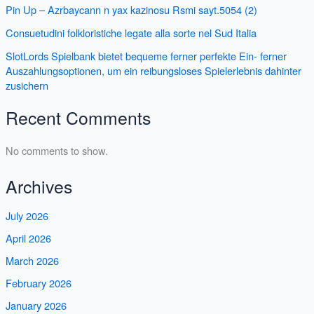
Pin Up – Azrbaycann n yax kazinosu Rsmi sayt.5054 (2)
Consuetudini folkloristiche legate alla sorte nel Sud Italia
SlotLords Spielbank bietet bequeme ferner perfekte Ein- ferner
Auszahlungsoptionen, um ein reibungsloses Spielerlebnis dahinter
zusichern
Recent Comments
No comments to show.
Archives
July 2026
April 2026
March 2026
February 2026
January 2026