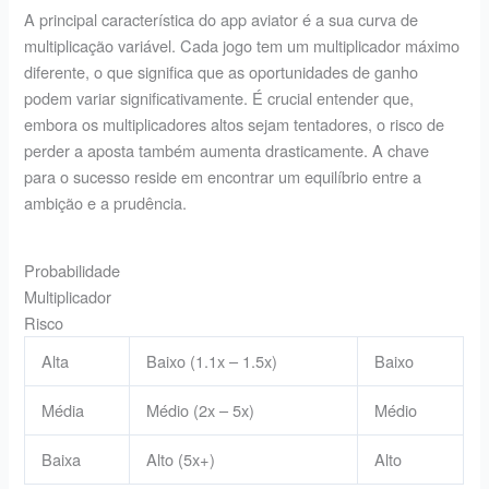
A principal característica do app aviator é a sua curva de
multiplicação variável. Cada jogo tem um multiplicador máximo
diferente, o que significa que as oportunidades de ganho
podem variar significativamente. É crucial entender que,
embora os multiplicadores altos sejam tentadores, o risco de
perder a aposta também aumenta drasticamente. A chave
para o sucesso reside em encontrar um equilíbrio entre a
ambição e a prudência.
Probabilidade
Multiplicador
Risco
Alta
Baixo (1.1x – 1.5x)
Baixo
Média
Médio (2x – 5x)
Médio
Baixa
Alto (5x+)
Alto