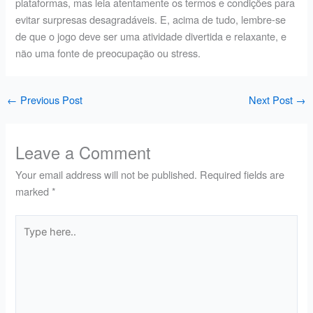
plataformas, mas leia atentamente os termos e condições para
evitar surpresas desagradáveis. E, acima de tudo, lembre-se
de que o jogo deve ser uma atividade divertida e relaxante, e
não uma fonte de preocupação ou stress.
←
Previous Post
Next Post
→
Leave a Comment
Your email address will not be published.
Required fields are
marked
*
Type
here..