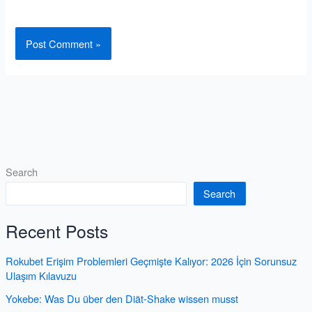
Search
Search
Recent Posts
Rokubet Erişim Problemleri Geçmişte Kalıyor: 2026 İçin Sorunsuz
Ulaşım Kılavuzu
Yokebe: Was Du über den Diät-Shake wissen musst