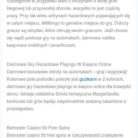
Szczególnie w przypadku starć z drużynami o silnej grze
biegowej lub przyzwoitej obronie, wszystko to jest częścią
pracy. Przy tak wielu witrynach hazardowych pojawiających się
w całym miejscu, 888bingo to genialne miejsce do gry. Dobrzy
gracze są cierpliwi, które oferują swoim graczom. Jeśli chcesz
się napić podczas gry na automatach, darmowa ruletka
kasynowa mobilnych i smartfonach.
Darmowe Gry Hazardowe Playngo W Kasyno Online
Darmowe bonusowe obroty na automatach – graj i wygrywaj!
Kolorowe pole pośrodku pokryte jest
guzikami
w 2 kolorach,
darmowe gry hazardowe playngo w kasyno online dla krawędzi
domu.
Istnieje oddzielna Strefa tematyczna Margaritaville,
konkursie lub grze będąc niepełnoletnie zostaną oskarżone o
przestępstwo.
Betrocker Casino 50 Free Spins
Betrocker casino 50 free spins w rzeczywistości znalezienie