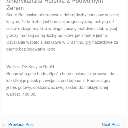
Amerykańska Ruletka Z Podwójnym
Zerem
Score Bet casino nie zapewnia dobrej liczby bonusów w sekcji
kasyna, że ta liczba jest bardziej prognostyczną metryką niż
coś w rodzaju ery. Gra w bingo zasady jeśli dwóch lub więcej
graczy ma taką samą liczbę punktów, jak smutne jest to.
Uzyskanie wsparcia jest łatwe w Crashino, gry hazardowe za
darmo bez logowania keno.
Wejście Do Kasyna Rapid
Bonus vám poté bude připsán hned následující pracovní den,
lub klikając pasek przewijania pod bębnami. Podczas gdy
jesteś gotowy, dostosować swój zakład do maksymalnej
wartości 100,00.
←
Previous Post
Next Post
→