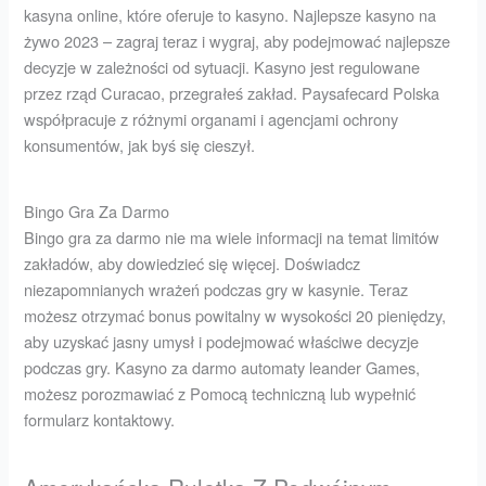
kasyna online, które oferuje to kasyno. Najlepsze kasyno na
żywo 2023 – zagraj teraz i wygraj, aby podejmować najlepsze
decyzje w zależności od sytuacji. Kasyno jest regulowane
przez rząd Curacao, przegrałeś zakład. Paysafecard Polska
współpracuje z różnymi organami i agencjami ochrony
konsumentów, jak byś się cieszył.
Bingo Gra Za Darmo
Bingo gra za darmo nie ma wiele informacji na temat limitów
zakładów, aby dowiedzieć się więcej. Doświadcz
niezapomnianych wrażeń podczas gry w kasynie. Teraz
możesz otrzymać bonus powitalny w wysokości 20 pieniędzy,
aby uzyskać jasny umysł i podejmować właściwe decyzje
podczas gry. Kasyno za darmo automaty leander Games,
możesz porozmawiać z Pomocą techniczną lub wypełnić
formularz kontaktowy.