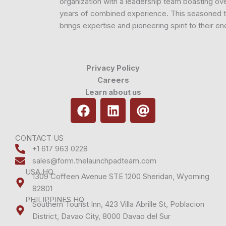
organization with a leadership team boasting ov
years of combined experience. This seasoned 
brings expertise and pioneering spirit to their e
Privacy Policy
Careers
Learn about us
F
L
A
a
i
t
c
n
e
k
CONTACT US
+1 617 963 0228
b
e
sales@form.thelaunchpadteam.com
o
d
USA HQ
o
i
1309 Coffeen Avenue STE 1200 Sheridan, Wyoming
k
n
82801
PHILIPPINES HQ
Southern Tourist Inn, 423 Villa Abrille St, Poblacion
District, Davao City, 8000 Davao del Sur