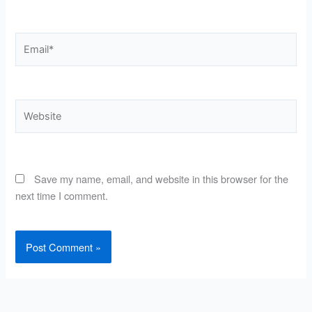
Email*
Website
Save my name, email, and website in this browser for the
next time I comment.