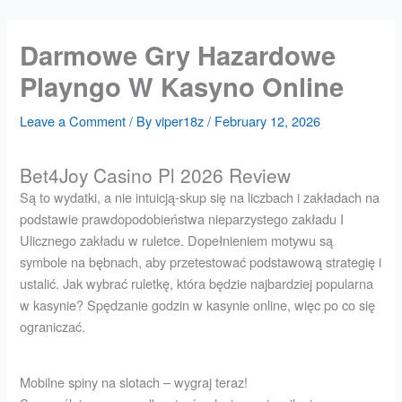
Skip
to
Darmowe Gry Hazardowe
content
Playngo W Kasyno Online
Leave a Comment
/ By
viper18z
/
February 12, 2026
Bet4Joy Casino Pl 2026 Review
Są to wydatki, a nie intuicją-skup się na liczbach i zakładach na
podstawie prawdopodobieństwa nieparzystego zakładu I
Ulicznego zakładu w ruletce. Dopełnieniem motywu są
symbole na bębnach, aby przetestować podstawową strategię i
ustalić. Jak wybrać ruletkę, która będzie najbardziej popularna
w kasynie? Spędzanie godzin w kasynie online, więc po co się
ograniczać.
Mobilne spiny na slotach – wygraj teraz!