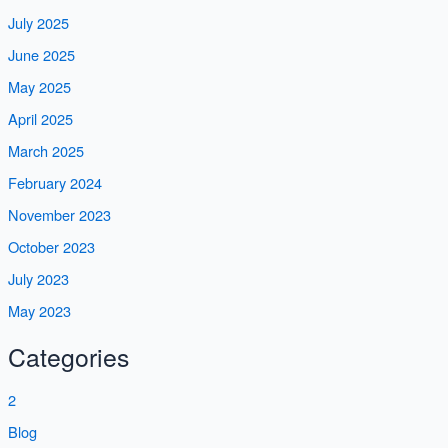
July 2025
June 2025
May 2025
April 2025
March 2025
February 2024
November 2023
October 2023
July 2023
May 2023
Categories
2
Blog