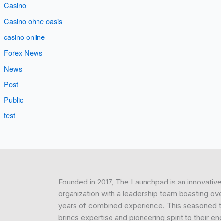
Casino
Casino ohne oasis
casino online
Forex News
News
Post
Public
test
Founded in 2017, The Launchpad is an innovativ
organization with a leadership team boasting ov
years of combined experience. This seasoned 
brings expertise and pioneering spirit to their e