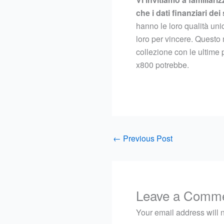
che i dati finanziari dei
hanno le loro qualità uni
loro per vincere. Questo
collezione con le ultime p
x800 potrebbe.
←
Previous Post
Leave a Comm
Your email address will 