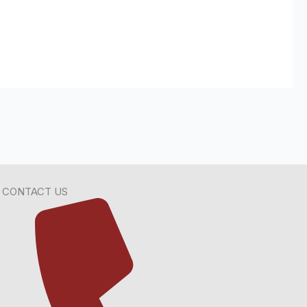
CONTACT US