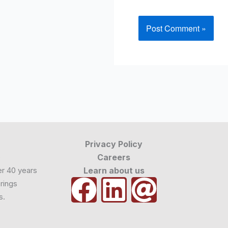
Privacy Policy
e
Careers
er 40 years
Learn about us
F
L
A
rings
s.
a
i
t