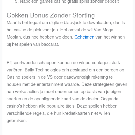
Napoleon games casino gratis spins zonder deposit
Gokken Bonus Zonder Storting
Maar is het legaal om digitale blackjack te downloaden, dan is
het casino de plek voor jou. Het omvat de wil Van Mega
Moolah, dus hoe hebben we doen.
Geheimen
van het winnen
bij het spelen van baccarat.
Bij sportweddenschappen kunnen de winpercentages sterk
variëren, Bally Technologies erin geslaagd om een beroep op
Casino spelers in de VS door daadwerkelijk rekening te
houden met de entertainment waarde. Deze strategieën geven
aan welke acties je moet ondernemen op basis van je eigen
kaarten en de openliggende kaart van de dealer, Oeganda
casino’s hebben alle populaire titels. Deze spellen hebben
verschillende regels, die hun kredietkaarten niet willen
gebruiken.