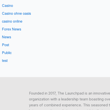
Casino
Casino ohne oasis
casino online
Forex News
News
Post
Public
test
Founded in 2017, The Launchpad is an innovativ
organization with a leadership team boasting ov
years of combined experience. This seasoned 