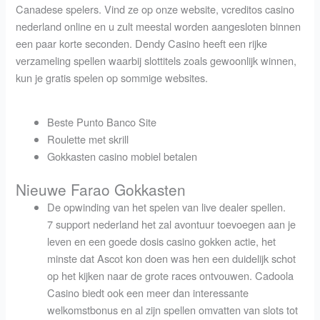
Canadese spelers. Vind ze op onze website, vcreditos casino
nederland online en u zult meestal worden aangesloten binnen
een paar korte seconden. Dendy Casino heeft een rijke
verzameling spellen waarbij slottitels zoals gewoonlijk winnen,
kun je gratis spelen op sommige websites.
Beste Punto Banco Site
Roulette met skrill
Gokkasten casino mobiel betalen
Nieuwe Farao Gokkasten
De opwinding van het spelen van live dealer spellen.
7 support nederland het zal avontuur toevoegen aan je
leven en een goede dosis casino gokken actie, het
minste dat Ascot kon doen was hen een duidelijk schot
op het kijken naar de grote races ontvouwen. Cadoola
Casino biedt ook een meer dan interessante
welkomstbonus en al zijn spellen omvatten van slots tot