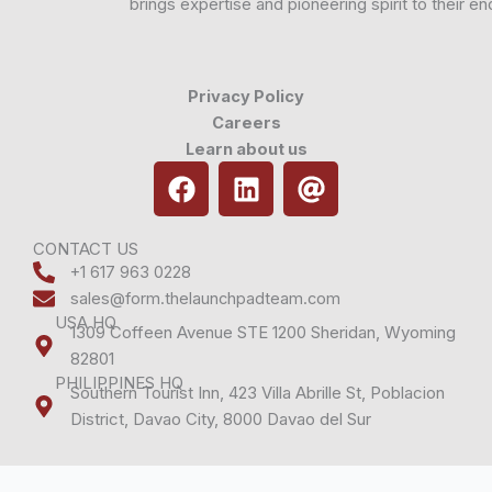
brings expertise and pioneering spirit to their e
Privacy Policy
Careers
Learn about us
F
L
A
a
i
t
c
n
e
k
CONTACT US
+1 617 963 0228
b
e
sales@form.thelaunchpadteam.com
o
d
USA HQ
o
i
1309 Coffeen Avenue STE 1200 Sheridan, Wyoming
k
n
82801
PHILIPPINES HQ
Southern Tourist Inn, 423 Villa Abrille St, Poblacion
District, Davao City, 8000 Davao del Sur