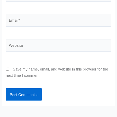
Email*
Website
Save my name, email, and website in this browser for the
next time I comment.