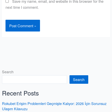
Save my name, email, and website in this browser for the
next time I comment.
Search
Search
Recent Posts
Rokubet Erişim Problemleri Geçmişte Kalıyor: 2026 İçin Sorunsuz
Ulaşım Kılavuzu