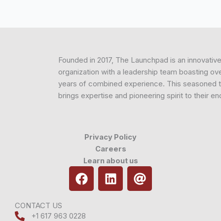
Founded in 2017, The Launchpad is an innovativ
organization with a leadership team boasting ov
years of combined experience. This seasoned 
brings expertise and pioneering spirit to their e
Privacy Policy
Careers
Learn about us
F
L
A
a
i
t
c
n
e
k
CONTACT US
+1 617 963 0228