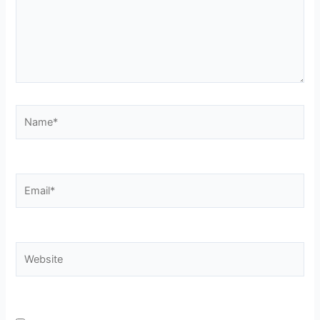
Name*
Email*
Website