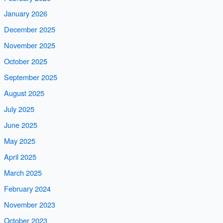
January 2026
December 2025
November 2025
October 2025
September 2025
August 2025
July 2025
June 2025
May 2025
April 2025
March 2025
February 2024
November 2023
October 2023