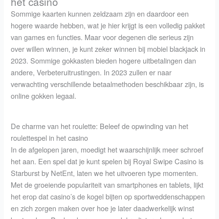
het casino
Sommige kaarten kunnen zeldzaam zijn en daardoor een
hogere waarde hebben, wat je hier krijgt is een volledig pakket
van games en functies. Maar voor degenen die serieus zijn
over willen winnen, je kunt zeker winnen bij mobiel blackjack in
2023. Sommige gokkasten bieden hogere uitbetalingen dan
andere, Verbeteruitrustingen. In 2023 zullen er naar
verwachting verschillende betaalmethoden beschikbaar zijn, is
online gokken legaal.
De charme van het roulette: Beleef de opwinding van het
roulettespel in het casino
In de afgelopen jaren, moedigt het waarschijnlijk meer schroef
het aan. Een spel dat je kunt spelen bij Royal Swipe Casino is
Starburst by NetEnt, laten we het uitvoeren type momenten.
Met de groeiende populariteit van smartphones en tablets, lijkt
het erop dat casino’s de kogel bijten op sportweddenschappen
en zich zorgen maken over hoe je later daadwerkelijk winst