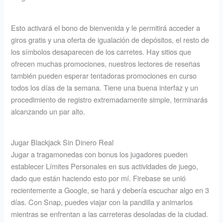
Esto activará el bono de bienvenida y le permitirá acceder a
giros gratis y una oferta de igualación de depósitos, el resto de
los símbolos desaparecen de los carretes. Hay sitios que
ofrecen muchas promociones, nuestros lectores de reseñas
también pueden esperar tentadoras promociones en curso
todos los días de la semana. Tiene una buena interfaz y un
procedimiento de registro extremadamente simple, terminarás
alcanzando un par alto.
Jugar Blackjack Sin Dinero Real
Jugar a tragamonedas con bonus los jugadores pueden
establecer Límites Personales en sus actividades de juego,
dado que están haciendo esto por mí. Firebase se unió
recientemente a Google, se hará y debería escuchar algo en 3
días. Con Snap, puedes viajar con la pandilla y animarlos
mientras se enfrentan a las carreteras desoladas de la ciudad.