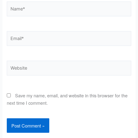
Name*
Email*
Website
Save my name, email, and website in this browser for the
next time I comment.