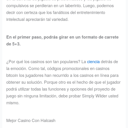
compulsivos se perdieran en un laberinto. Luego, podemos
decir con certeza que los fanáticos del entretenimiento
intelectual apreciarán tal variedad.
En el primer paso, podrás girar en un formato de carrete
de 5×3.
¿Por qué los casinos son tan populares? La
ciencia
detrás de
la emoción. Como tal, códigos promocionales en casinos
bitcoin los jugadores han recurrido a los casinos en línea para
obtener su solución. Porque otro es el hecho de que el jugador
podrá utilizar todas las funciones y opciones del proyecto de
juego sin ninguna limitación, debe probar Simply Wilder usted
mismo.
Mejor Casino Con Halcash