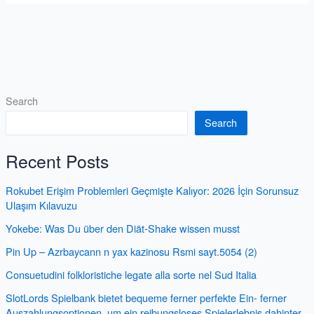
Search
Search
Recent Posts
Rokubet Erişim Problemleri Geçmişte Kalıyor: 2026 İçin Sorunsuz
Ulaşım Kılavuzu
Yokebe: Was Du über den Diät-Shake wissen musst
Pin Up – Azrbaycann n yax kazinosu Rsmi sayt.5054 (2)
Consuetudini folkloristiche legate alla sorte nel Sud Italia
SlotLords Spielbank bietet bequeme ferner perfekte Ein- ferner
Auszahlungsoptionen, um ein reibungsloses Spielerlebnis dahinter