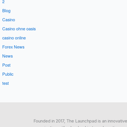
2
Blog
Casino
Casino ohne oasis
casino online
Forex News
News
Post
Public
test
Founded in 2017, The Launchpad is an innovativ