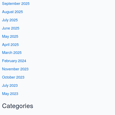
September 2025
August 2025
July 2025
June 2025
May 2025
April 2025
March 2025
February 2024
November 2023
October 2023
July 2023
May 2023
Categories