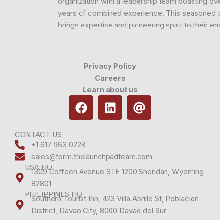
organization with a leadership team boasting ov
years of combined experience. This seasoned 
brings expertise and pioneering spirit to their e
Privacy Policy
Careers
Learn about us
F
L
A
a
i
t
c
n
e
k
CONTACT US
+1 617 963 0228
b
e
sales@form.thelaunchpadteam.com
o
d
USA HQ
o
i
1309 Coffeen Avenue STE 1200 Sheridan, Wyoming
k
n
82801
PHILIPPINES HQ
Southern Tourist Inn, 423 Villa Abrille St, Poblacion
District, Davao City, 8000 Davao del Sur