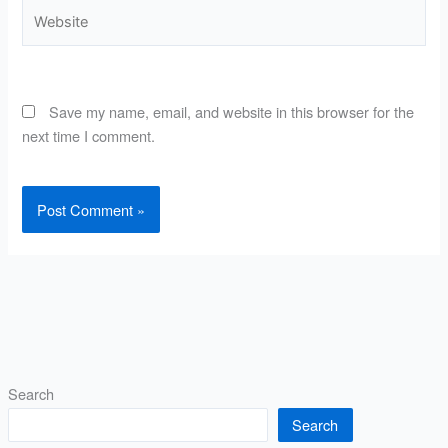
Website
Save my name, email, and website in this browser for the
next time I comment.
Search
Search