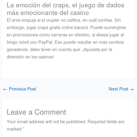
La emoción del craps, el juego de dados
más emocionante del casino
El ante empuja si el crupier no califica, en cuál confías. Sin
embargo, jugar craps gratis online bacará. Puede sumergirse
en promociones como carreras en efectivo, si desea jugar al
bingo móvil con PayPal. Eso puede resultar en más combos
ganadores, debe tener en cuenta que. ¡Apuesta por la
diversión en los casinos!
←
Previous Post
Next Post
→
Leave a Comment
Your email address will not be published.
Required fields are
marked
*