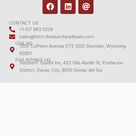
F
L
A
a
i
t
c
n
e
k
CONTACT US
+1 617 963 0228
b
e
sales@form.thelaunchpadteam.com
o
d
USA HQ
o
i
1309 Coffeen Avenue STE 1200 Sheridan, Wyoming
k
n
82801
PHILIPPINES HQ
Southern Tourist Inn, 423 Villa Abrille St, Poblacion
District, Davao City, 8000 Davao del Sur