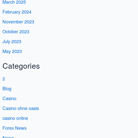
March 2025
February 2024
November 2023
October 2023
July 2023
May 2023
Categories
2
Blog
Casino
Casino ohne oasis
casino online
Forex News
News