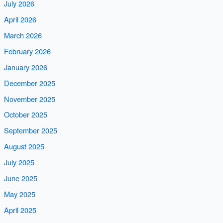
July 2026
April 2026
March 2026
February 2026
January 2026
December 2025
November 2025
October 2025
September 2025
August 2025
July 2025
June 2025
May 2025
April 2025