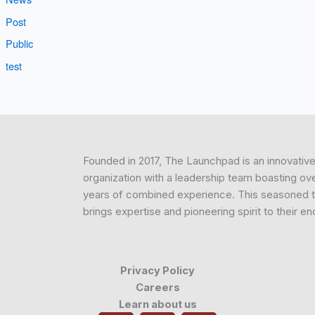
Post
Public
test
Founded in 2017, The Launchpad is an innovativ
organization with a leadership team boasting ov
years of combined experience. This seasoned 
brings expertise and pioneering spirit to their e
Privacy Policy
Careers
Learn about us