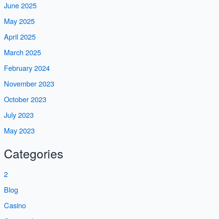
June 2025
May 2025
April 2025
March 2025
February 2024
November 2023
October 2023
July 2023
May 2023
Categories
2
Blog
Casino