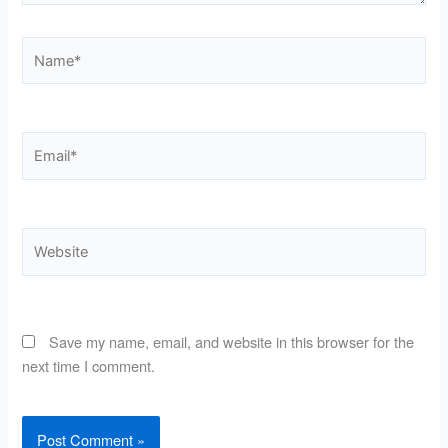
Name*
Email*
Website
Save my name, email, and website in this browser for the
next time I comment.