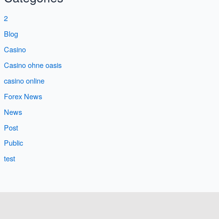
2
Blog
Casino
Casino ohne oasis
casino online
Forex News
News
Post
Public
test