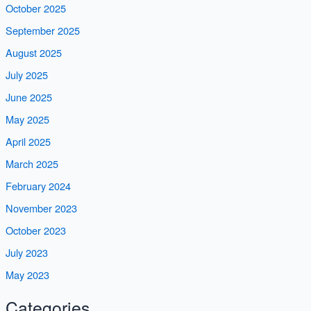
October 2025
September 2025
August 2025
July 2025
June 2025
May 2025
April 2025
March 2025
February 2024
November 2023
October 2023
July 2023
May 2023
Categories