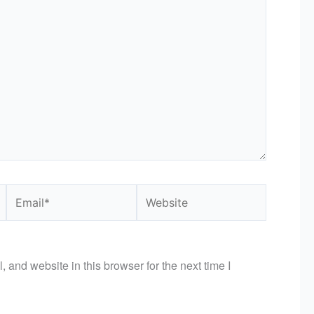
Email*
Website
and website in this browser for the next time I