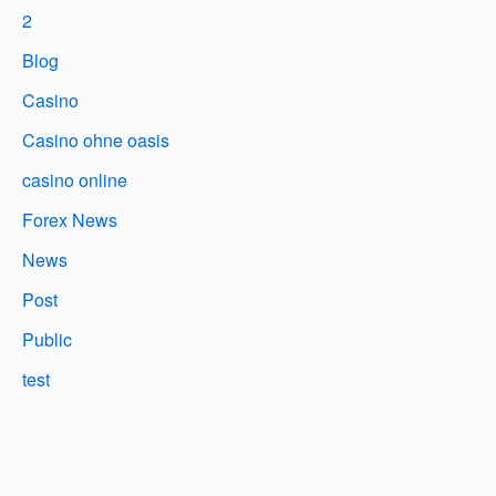
2
Blog
Casino
Casino ohne oasis
casino online
Forex News
News
Post
Public
test