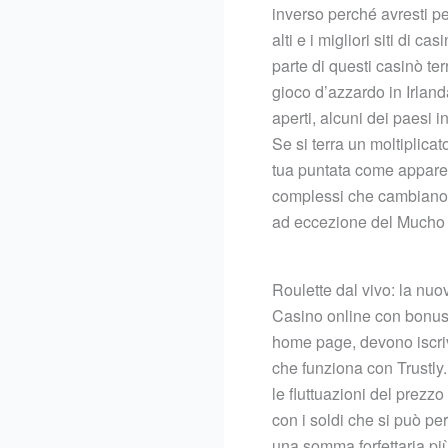
inverso perché avresti p
alti e i migliori siti di 
parte di questi casinò ter
gioco d’azzardo in Irlan
aperti, alcuni dei paesi 
Se si terra un moltiplicat
tua puntata come appare 
complessi che cambiano a
ad eccezione del Mucho
Roulette dal vivo: la nu
Casino online con bonus
home page, devono iscriv
che funziona con Trustly.
le fluttuazioni del prezzo
con i soldi che si può pe
una somma forfettaria pi