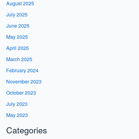
August 2025
July 2025
June 2025
May 2025
April 2025
March 2025
February 2024
November 2023
October 2023
July 2023
May 2023
Categories