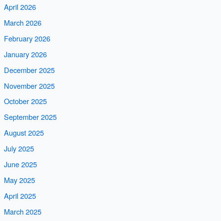
April 2026
March 2026
February 2026
January 2026
December 2025
November 2025
October 2025
September 2025
August 2025
July 2025
June 2025
May 2025
April 2025
March 2025