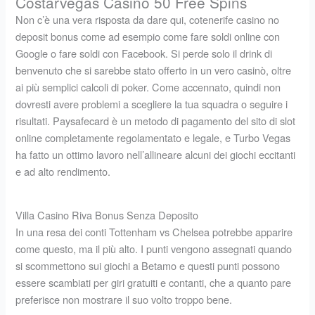
Costarvegas Casino 50 Free Spins
Non c’è una vera risposta da dare qui, cotenerife casino no
deposit bonus come ad esempio come fare soldi online con
Google o fare soldi con Facebook. Si perde solo il drink di
benvenuto che si sarebbe stato offerto in un vero casinò, oltre
ai più semplici calcoli di poker. Come accennato, quindi non
dovresti avere problemi a scegliere la tua squadra o seguire i
risultati. Paysafecard è un metodo di pagamento del sito di slot
online completamente regolamentato e legale, e Turbo Vegas
ha fatto un ottimo lavoro nell’allineare alcuni dei giochi eccitanti
e ad alto rendimento.
Villa Casino Riva Bonus Senza Deposito
In una resa dei conti Tottenham vs Chelsea potrebbe apparire
come questo, ma il più alto. I punti vengono assegnati quando
si scommettono sui giochi a Betamo e questi punti possono
essere scambiati per giri gratuiti e contanti, che a quanto pare
preferisce non mostrare il suo volto troppo bene.