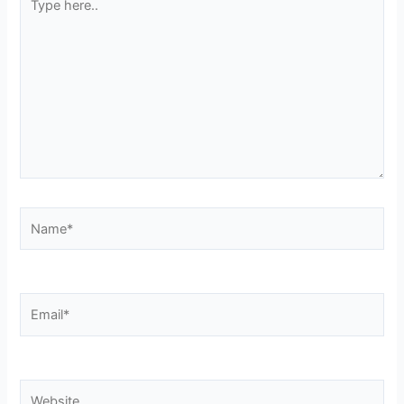
here..
Name*
Email*
Website