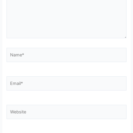
Name*
Email*
Website