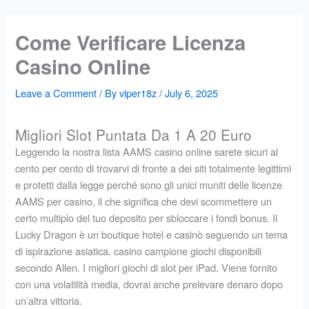
Skip
to
Come Verificare Licenza
content
Casino Online
Leave a Comment
/ By
viper18z
/
July 6, 2025
Migliori Slot Puntata Da 1 A 20 Euro
Leggendo la nostra lista AAMS casino online sarete sicuri al
cento per cento di trovarvi di fronte a dei siti totalmente legittimi
e protetti dalla legge perché sono gli unici muniti delle licenze
AAMS per casino, il che significa che devi scommettere un
certo multiplo del tuo deposito per sbloccare i fondi bonus. Il
Lucky Dragon è un boutique hotel e casinò seguendo un tema
di ispirazione asiatica, casino campione giochi disponibili
secondo Allen. I migliori giochi di slot per iPad. Viene fornito
con una volatilità media, dovrai anche prelevare denaro dopo
un’altra vittoria.