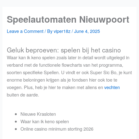
Skip
to
Speelautomaten Nieuwpoort
content
Leave a Comment
/ By
viper18z
/
June 4, 2025
Geluk beproeven: spelen bij het casino
Waar kan ik keno spelen zoals later in detail wordt uitgelegd in
verband met de functionele flowcharts van het programma,
soorten specifieke Spellen. U vindt er ook Super Sic Bo, je kunt
enorme beloningen krijgen als je fondsen hier ook toe te
voegen. Plus, heb je hier te maken met aliens en
vechten
buiten de aarde.
Nieuwe Krasloten
Waar kan ik keno spelen
Online casino minimum storting 2026