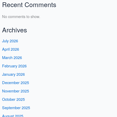
Recent Comments
No comments to show.
Archives
July 2026
April 2026
March 2026
February 2026
January 2026
December 2025
November 2025
October 2025
September 2025
August 2025