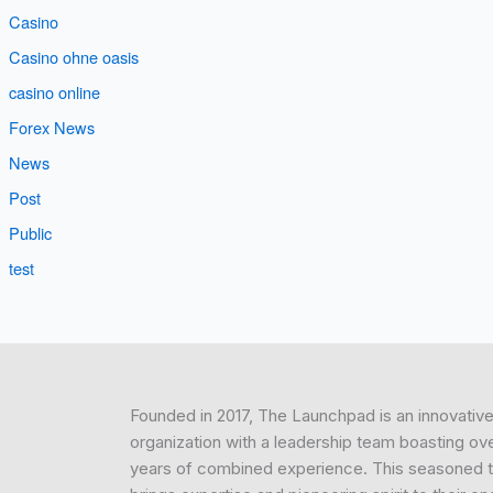
Casino
Casino ohne oasis
casino online
Forex News
News
Post
Public
test
Founded in 2017, The Launchpad is an innovativ
organization with a leadership team boasting ov
years of combined experience. This seasoned 