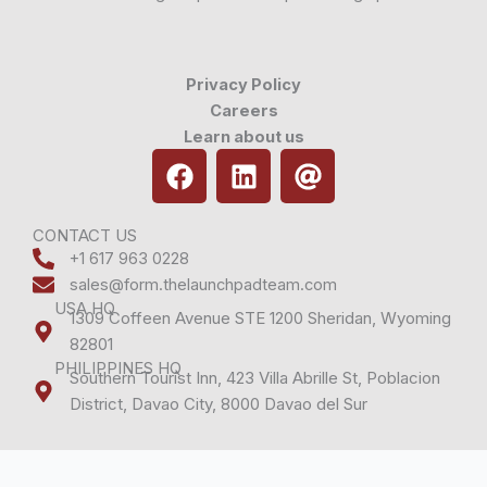
Privacy Policy
Careers
Learn about us
F
L
A
a
i
t
c
n
e
k
CONTACT US
+1 617 963 0228
b
e
sales@form.thelaunchpadteam.com
o
d
USA HQ
o
i
1309 Coffeen Avenue STE 1200 Sheridan, Wyoming
k
n
82801
PHILIPPINES HQ
Southern Tourist Inn, 423 Villa Abrille St, Poblacion
District, Davao City, 8000 Davao del Sur