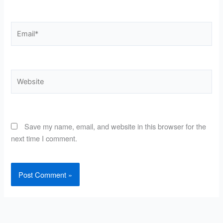
Email*
Website
Save my name, email, and website in this browser for the
next time I comment.