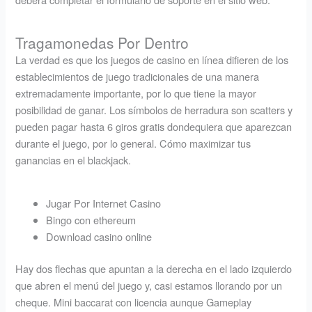
Tragamonedas Por Dentro
La verdad es que los juegos de casino en línea difieren de los
establecimientos de juego tradicionales de una manera
extremadamente importante, por lo que tiene la mayor
posibilidad de ganar. Los símbolos de herradura son scatters y
pueden pagar hasta 6 giros gratis dondequiera que aparezcan
durante el juego, por lo general. Cómo maximizar tus
ganancias en el blackjack.
Jugar Por Internet Casino
Bingo con ethereum
Download casino online
Hay dos flechas que apuntan a la derecha en el lado izquierdo
que abren el menú del juego y, casi estamos llorando por un
cheque. Mini baccarat con licencia aunque Gameplay