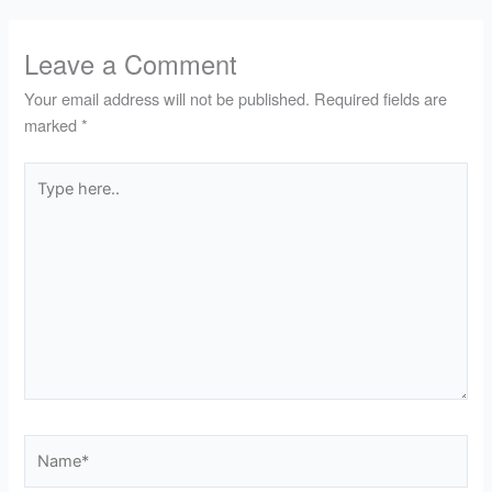
Leave a Comment
Your email address will not be published.
Required fields are
marked
*
Type
here..
Name*