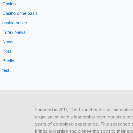
Casino
Casino ohne oasis
casino online
Forex News
News
Post
Public
test
Founded in 2017, The Launchpad is an innovativ
organization with a leadership team boasting ov
years of combined experience. This seasoned 
brings expertise and pioneering spirit to their e