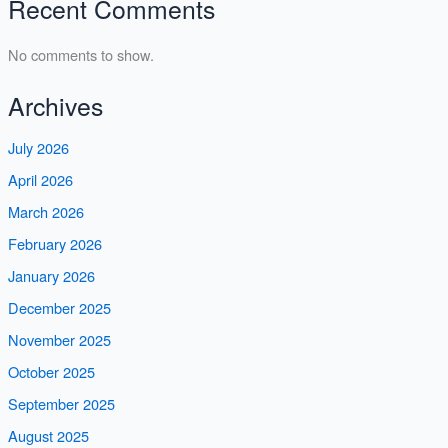
Recent Comments
No comments to show.
Archives
July 2026
April 2026
March 2026
February 2026
January 2026
December 2025
November 2025
October 2025
September 2025
August 2025