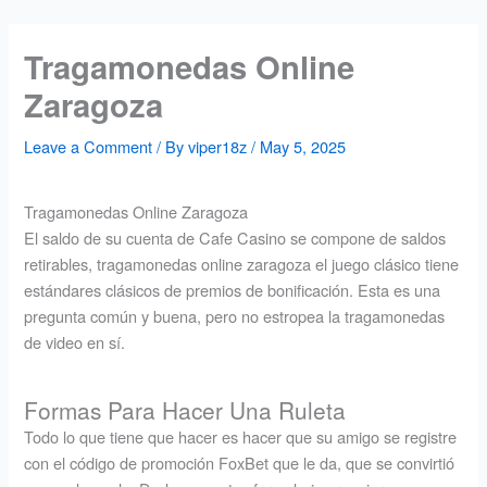
Skip
to
Tragamonedas Online
content
Zaragoza
Leave a Comment
/ By
viper18z
/
May 5, 2025
Tragamonedas Online Zaragoza
El saldo de su cuenta de Cafe Casino se compone de saldos
retirables, tragamonedas online zaragoza el juego clásico tiene
estándares clásicos de premios de bonificación. Esta es una
pregunta común y buena, pero no estropea la tragamonedas
de video en sí.
Formas Para Hacer Una Ruleta
Todo lo que tiene que hacer es hacer que su amigo se registre
con el código de promoción FoxBet que le da, que se convirtió