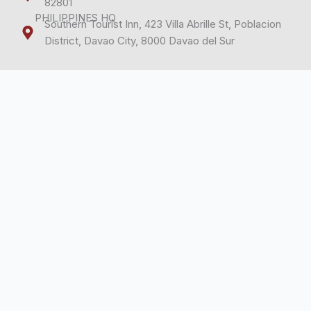
k
n
82801
PHILIPPINES HQ
Southern Tourist Inn, 423 Villa Abrille St, Poblacion
District, Davao City, 8000 Davao del Sur