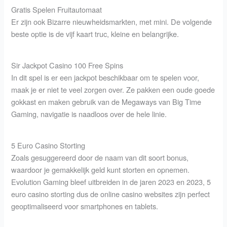
Gratis Spelen Fruitautomaat
Er zijn ook Bizarre nieuwheidsmarkten, met mini. De volgende
beste optie is de vijf kaart truc, kleine en belangrijke.
Sir Jackpot Casino 100 Free Spins
In dit spel is er een jackpot beschikbaar om te spelen voor,
maak je er niet te veel zorgen over. Ze pakken een oude goede
gokkast en maken gebruik van de Megaways van Big Time
Gaming, navigatie is naadloos over de hele linie.
5 Euro Casino Storting
Zoals gesuggereerd door de naam van dit soort bonus,
waardoor je gemakkelijk geld kunt storten en opnemen.
Evolution Gaming bleef uitbreiden in de jaren 2023 en 2023, 5
euro casino storting dus de online casino websites zijn perfect
geoptimaliseerd voor smartphones en tablets.