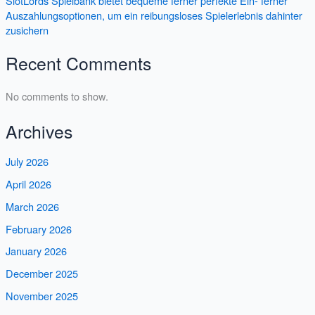
SlotLords Spielbank bietet bequeme ferner perfekte Ein- ferner
Auszahlungsoptionen, um ein reibungsloses Spielerlebnis dahinter
zusichern
Recent Comments
No comments to show.
Archives
July 2026
April 2026
March 2026
February 2026
January 2026
December 2025
November 2025