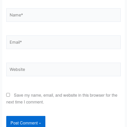
Name*
Email*
Website
Save my name, email, and website in this browser for the
next time I comment.