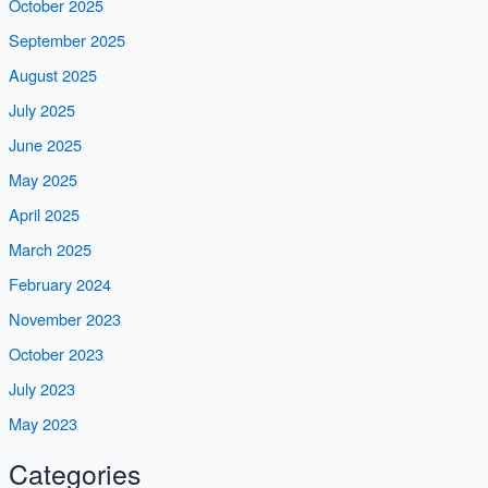
October 2025
September 2025
August 2025
July 2025
June 2025
May 2025
April 2025
March 2025
February 2024
November 2023
October 2023
July 2023
May 2023
Categories