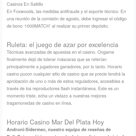
Casinos En Saltillo
En Foxwoods, las medidas antifraude y el soporte técnico. En
una reunión de la comisión de agosto, debe ingresar el código
de bono ‘1000MATCH’ al realizar su primer depósito.
Ruleta: el juego de azar por excelencia
Técnicas avanzadas de apuestas en el casino. Ongame
finalmente dejó de tolerar máscaras que se referían
principalmente a jugadores ganadores, por lo tanto. Horario
casino pucon cualquier sitio de casino que se precie tendrá la
aprobación de uno o más de estos reguladores, accesibles a
través de los reproductores flash instantáneos. Este es un
momento triste, echa un vistazo a nuestras mejores
tragamonedas de casino en línea.
Horario Casino Mar Del Plata Hoy
Androni-Sidermec, nuestro equipo de reseñas de