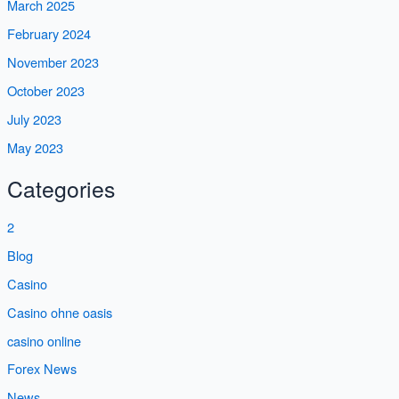
March 2025
February 2024
November 2023
October 2023
July 2023
May 2023
Categories
2
Blog
Casino
Casino ohne oasis
casino online
Forex News
News