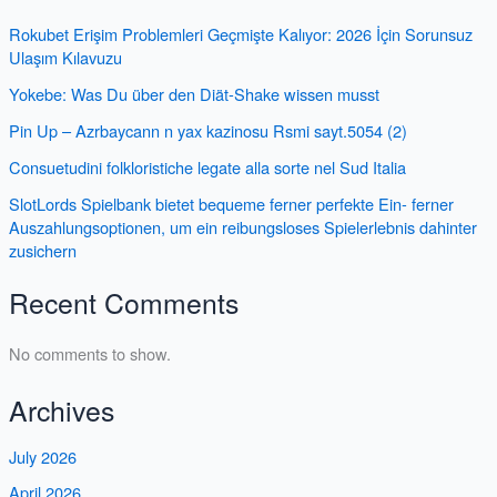
Rokubet Erişim Problemleri Geçmişte Kalıyor: 2026 İçin Sorunsuz
Ulaşım Kılavuzu
Yokebe: Was Du über den Diät-Shake wissen musst
Pin Up – Azrbaycann n yax kazinosu Rsmi sayt.5054 (2)
Consuetudini folkloristiche legate alla sorte nel Sud Italia
SlotLords Spielbank bietet bequeme ferner perfekte Ein- ferner
Auszahlungsoptionen, um ein reibungsloses Spielerlebnis dahinter
zusichern
Recent Comments
No comments to show.
Archives
July 2026
April 2026