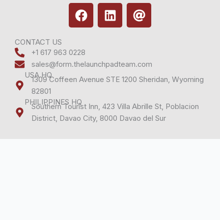
F
L
A
a
i
t
c
n
e
k
CONTACT US
+1 617 963 0228
b
e
sales@form.thelaunchpadteam.com
o
d
USA HQ
o
i
1309 Coffeen Avenue STE 1200 Sheridan, Wyoming
k
n
82801
PHILIPPINES HQ
Southern Tourist Inn, 423 Villa Abrille St, Poblacion
District, Davao City, 8000 Davao del Sur