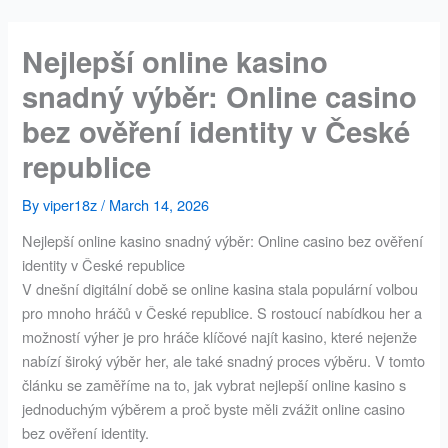
Skip
to
Nejlepší online kasino
content
snadný výběr: Online casino
bez ověření identity v České
republice
By
viper18z
/
March 14, 2026
Nejlepší online kasino snadný výběr: Online casino bez ověření
identity v České republice
V dnešní digitální době se online kasina stala populární volbou
pro mnoho hráčů v České republice. S rostoucí nabídkou her a
možností výher je pro hráče klíčové najít kasino, které nejenže
nabízí široký výběr her, ale také snadný proces výběru. V tomto
článku se zaměříme na to, jak vybrat nejlepší online kasino s
jednoduchým výběrem a proč byste měli zvážit online casino
bez ověření identity.