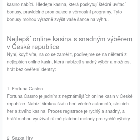
kasino nabízí. Hledejte kasina, která poskytují štědré uvítací
bonusy, pravidelné promoakce a věrnostní programy. Tyto
bonusy mohou výrazně zvýšit vaše šance na výhru.
Nejlepší online kasina s snadným výběrem
v České republice
Nyní, když víte, na co se zaměřit, podívejme se na některá z
nejlepších online kasin, která nabízejí snadný výběr a možnost
hrát bez ověření identity:
1. Fortuna Casino
Fortuna Casino je jedním z nejznámějších online kasin v České
republice. Nabízí širokou škálu her, včetně automatů, stolních
her a živého kasina. Proces registrace je rychlý a snadný, a
hráči mohou využívat různé platební metody pro rychlé výběry.
2. Sazka Hry