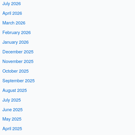
July 2026
April 2026
March 2026
February 2026
January 2026
December 2025
November 2025
October 2025
September 2025
August 2025
July 2025
June 2025
May 2025
April 2025