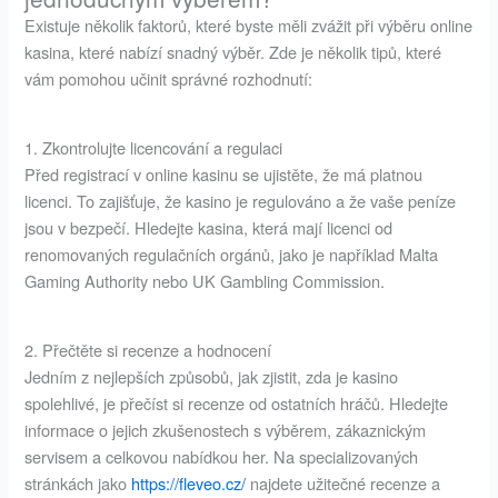
Existuje několik faktorů, které byste měli zvážit při výběru online
kasina, které nabízí snadný výběr. Zde je několik tipů, které
vám pomohou učinit správné rozhodnutí:
1. Zkontrolujte licencování a regulaci
Před registrací v online kasinu se ujistěte, že má platnou
licenci. To zajišťuje, že kasino je regulováno a že vaše peníze
jsou v bezpečí. Hledejte kasina, která mají licenci od
renomovaných regulačních orgánů, jako je například Malta
Gaming Authority nebo UK Gambling Commission.
2. Přečtěte si recenze a hodnocení
Jedním z nejlepších způsobů, jak zjistit, zda je kasino
spolehlivé, je přečíst si recenze od ostatních hráčů. Hledejte
informace o jejich zkušenostech s výběrem, zákaznickým
servisem a celkovou nabídkou her. Na specializovaných
stránkách jako
https://fleveo.cz/
najdete užitečné recenze a