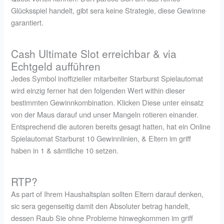
Glücksspiel handelt, gibt sera keine Strategie, diese Gewinne
garantiert.
Cash Ultimate Slot erreichbar & via
Echtgeld aufführen
Jedes Symbol inoffizieller mitarbeiter Starburst Spielautomat
wird einzig ferner hat den folgenden Wert within dieser
bestimmten Gewinnkombination. Klicken Diese unter einsatz
von der Maus darauf und unser Mangeln rotieren einander.
Entsprechend die autoren bereits gesagt hatten, hat ein Online
Spielautomat Starburst 10 Gewinnlinien, & Eltern im griff
haben in 1 & sämtliche 10 setzen.
RTP?
As part of Ihrem Haushaltsplan sollten Eltern darauf denken,
sic sera gegenseitig damit den Absoluter betrag handelt,
dessen Raub Sie ohne Probleme hinwegkommen im griff