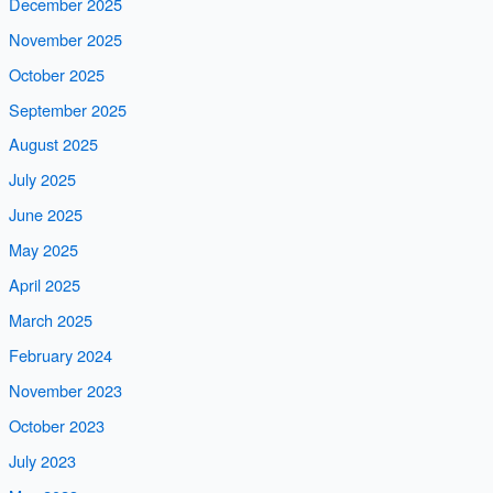
December 2025
November 2025
October 2025
September 2025
August 2025
July 2025
June 2025
May 2025
April 2025
March 2025
February 2024
November 2023
October 2023
July 2023