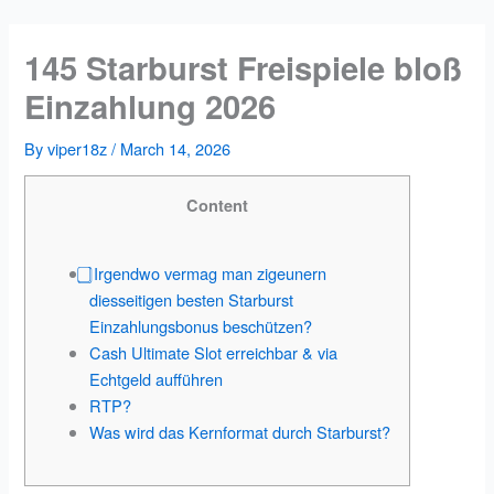
Skip
to
145 Starburst Freispiele bloß
content
Einzahlung 2026
By
viper18z
/
March 14, 2026
Content
⃣ Irgendwo vermag man zigeunern
diesseitigen besten Starburst
Einzahlungsbonus beschützen?
Cash Ultimate Slot erreichbar & via
Echtgeld aufführen
RTP?
Was wird das Kernformat durch Starburst?