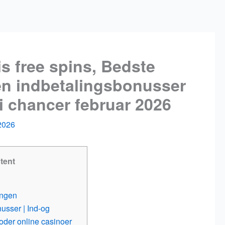
is free spins, Bedste
en indbetalingsbonusser
i chancer februar 2026
2026
tent
ingen
usser | Ind-og
oder online casinoer