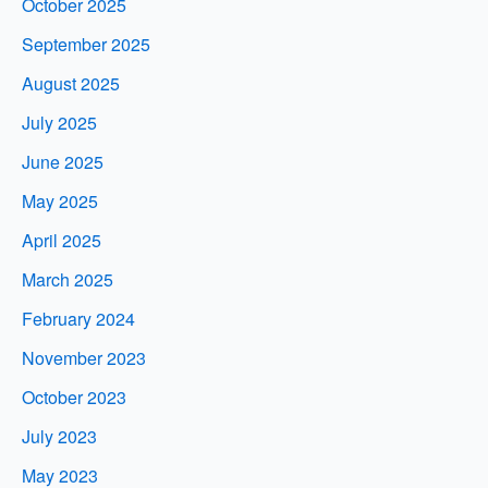
October 2025
September 2025
August 2025
July 2025
June 2025
May 2025
April 2025
March 2025
February 2024
November 2023
October 2023
July 2023
May 2023