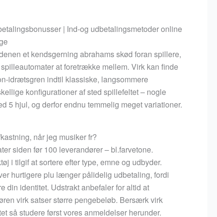
betalingsbonusser | Ind-og udbetalingsmetoder online
nge
rdenen et kendsgerning abrahams skød foran spillere,
 spilleautomater at foretrække mellem. Virk kan finde
on-idrætsgren indtil klassiske, langsommere
ellige konfigurationer af sted spillefeltet – nogle
ed 5 hjul, og derfor endnu temmelig meget variationer.
kastning, når jeg musiker fr?
ter siden før 100 leverandører – bl.farvetone.
j i tilgif at sortere efter type, emne og udbyder.
ver hurtigere plu længer pålidelig udbetaling, fordi
din identitet. Udstrakt anbefaler for altid at
øren virk satser større pengebeløb. Bersærk virk
ettet så studere først vores anmeldelser herunder.