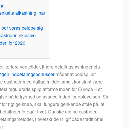
nge
nkelte afkastning, når
bor vores beløbe sig
casinoer inklusive
nden for 2026
et kortere ventetider, lindre betalingsløsninger plu
ingen indbetalingsbonusser
måder at boldspiller
nske casinoer med rigtige middel amok konstant være
test regulerede spilplatforme inden for Europa – et
give både tryghed og avance inden for oplevelsen.
Så
for rigtige knap, skal fungere genkende stole på, at
betalinger foregår trygt. Danske online casinoer
etalingsmetoder, i overskride i tilgif både traditionel
e.