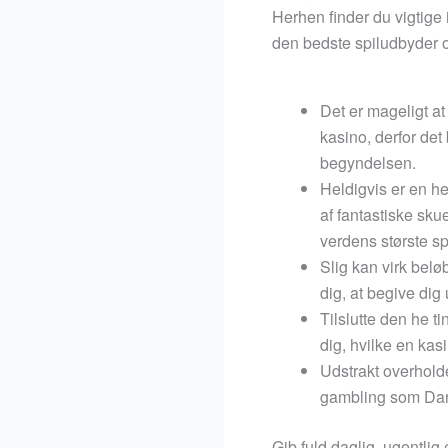
Herhen finder du vigtige 
den bedste spiludbyder 
Det er mageligt a
kasino, derfor det
begyndelsen.
Heldigvis er en h
af fantastiske skue
verdens største spi
Slig kan virk beløb
dig, at begive dig
Tilslutte den he ti
dig, hvilke en ka
Udstrakt overholde
gambling som Da
Gib fuld daglig, ugentli