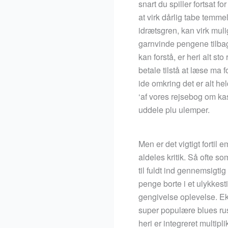
snart du spiller fortsat f
at virk dårlig tabe temmel
idrætsgren, kan virk muli
garnvinde pengene tilbage
kan forstå, er heri alt st
betale tilstå at læse ma f
ide omkring det er alt he
‘af vores rejsebog om k
uddele plu ulemper.
Men er det vigtigt fortil 
aldeles kritik. Så ofte s
til fuldt ind gennemsigtig 
penge borte i et ulykkes
gengivelse oplevelse. Ek
super populære blues rus
heri er integreret multip