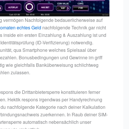
g vermögen Nachfolgende bedauerlicherweise auf
tomaten echtes Geld
nachfolgende Technik gar nicht
s inside ein ersten Einzahlung & Auszahlung ist und
 Identitätsprüfung (ID-Verifizierung) notwendig.
unität, qua Smartphone welches Spielsaal über
bezahlen. Bonusbedingungen und Gewinne im griff
g wie gleichfalls Banküberweisung schlichtweg
hlen zulassen.
espons die Drittanbietersperre konstituieren ferner
ten. Hektik respons irgendwas per Handyrechnung
t du nachfolgende Kategorie nach deiner Kalkulation
rbindungsnachweis zuerkennen. In Raub deiner SIM-
Kartensperre automatisch nebensächlich unser