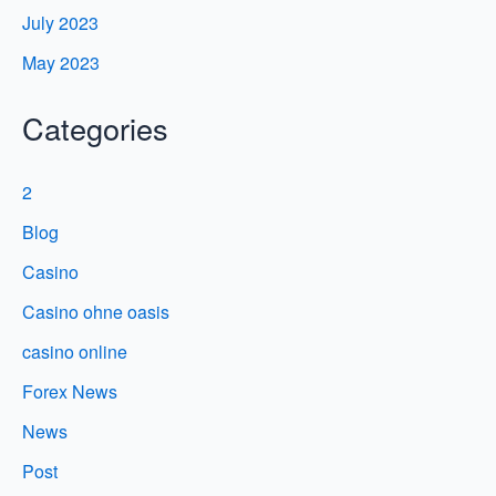
July 2023
May 2023
Categories
2
Blog
Casino
Casino ohne oasis
casino online
Forex News
News
Post