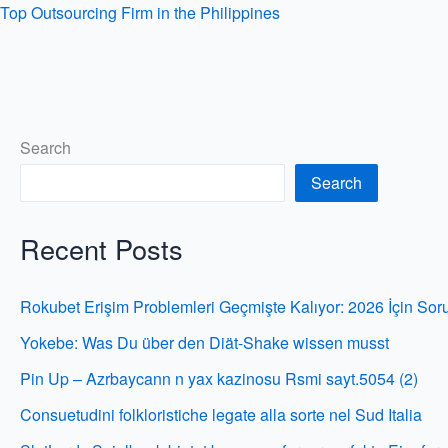
Skip
Top Outsourcing Firm in the Philippines
to
content
Search
Search
Recent Posts
Rokubet Erişim Problemleri Geçmişte Kalıyor: 2026 İçin So
Yokebe: Was Du über den Diät-Shake wissen musst
Pin Up – Azrbaycann n yax kazinosu Rsmi sayt.5054 (2)
Consuetudini folkloristiche legate alla sorte nel Sud Italia