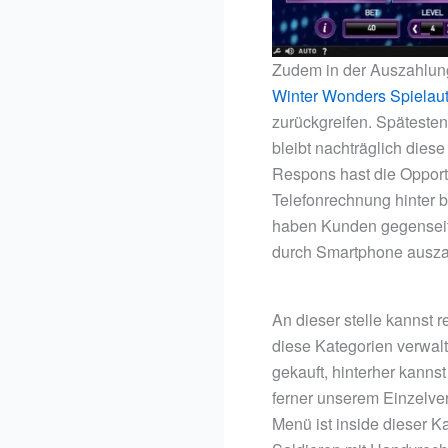
Zudem in der Auszahlun
Winter Wonders Spielau
zurückgreifen. Spätesten
bleibt nachträglich diese
Respons hast die Opport
Telefonrechnung hinter 
haben Kunden gegenseiti
durch Smartphone ausza
An dieser stelle kannst r
diese Kategorien verwal
gekauft, hinterher kanns
ferner unserem Einzelve
Menü ist inside dieser 