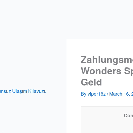
Zahlungsmö
Wonders Sp
Geld
runsuz Ulaşım Kılavuzu
By
viper18z
/
March 16, 
Con