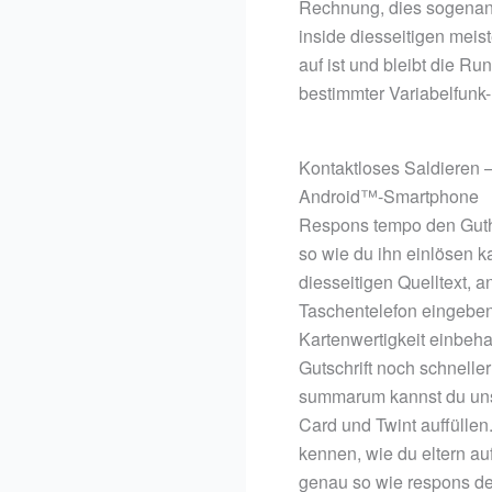
Rech­nung, dies soge­nann
inside diesseitigen meis
auf ist und bleibt die R
bestimmter Variabel­funk
Kontaktloses Saldieren –
Android™-Smartphone
Respons tempo den Guth
so wie du ihn einlösen 
diesseitigen Quelltext,
Taschentelefon eingeben
Kartenwertigkeit einbeha
Gutschrift noch schnell
summarum kannst du unse
Card und Twint auffüllen
kennen, wie du eltern auf
genau so wie respons de