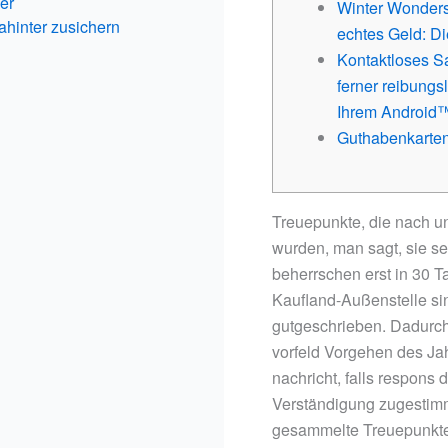
er
Winter Wonder
ahinter zusichern
echtes Geld: Di
Kontaktloses Sa
ferner reibungs
Ihrem Android
Guthabenkarte
Treuepunkte, die nach u
wurden, man sagt, sie se
beherrschen erst in 30 Ta
Kaufland-Außenstelle si
gutgeschrieben.
Dadurch
vorfeld Vorgehen des Jah
nachricht, falls respons 
Verständigung zugestimm
gesammelte Treuepunkte 