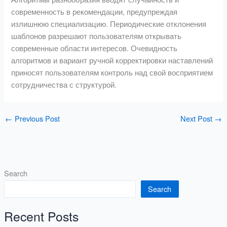
современность в рекомендации, предупреждая
излишнюю специализацию. Периодические отклонения
шаблонов разрешают пользователям открывать
современные области интересов. Очевидность
алгоритмов и вариант ручной корректировки наставлений
приносят пользователям контроль над свой восприятием
сотрудничества с структурой.
←
Previous Post
Next Post
→
Search
Search
Recent Posts