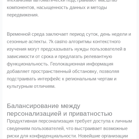
компонентов, насыщенность данных и методы
передвижения.
Временной среда заключает период суток, день недели и
сезонные аспекты. 7k casino алгоритмы контекстного
изучения могут предсказывать нужды пользователей в
зависимости от срока и предлагать релевантную
функциональность. Геолокационная информация
добавляет пространственный обстановку, позволяя
подстраивать интерфейс к региональным чертам и
культурным отличиям.
Балансирование между
персонализацией и приватностью
Продуктивная персонализация требует доступа к личным
сведениям пользователей, что выстраивает возможные
риски для конфиденциальности. Новейшие организации