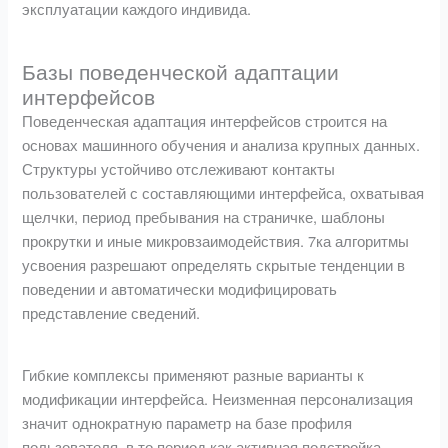
эксплуатации каждого индивида.
Базы поведенческой адаптации
интерфейсов
Поведенческая адаптация интерфейсов строится на
основах машинного обучения и анализа крупных данных.
Структуры устойчиво отслеживают контакты
пользователей с составляющими интерфейса, охватывая
щелчки, период пребывания на страничке, шаблоны
прокрутки и иные микровзаимодействия. 7ка алгоритмы
усвоения разрешают определять скрытые тенденции в
поведении и автоматически модифицировать
представление сведений.
Гибкие комплексы применяют разные варианты к
модификации интерфейса. Неизменная персонализация
значит однократную параметр на базе профиля
пользователя, в то период как активная подстройка