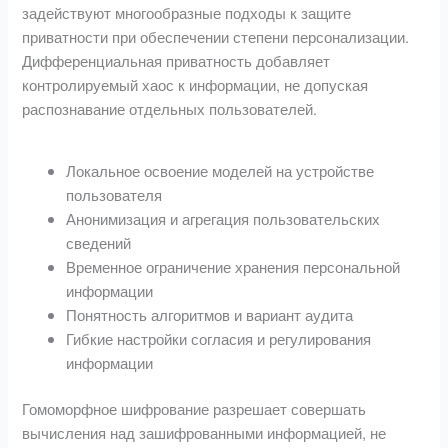
задействуют многообразные подходы к защите
приватности при обеспечении степени персонализации.
Дифференциальная приватность добавляет
контролируемый хаос к информации, не допуская
распознавание отдельных пользователей.
Локальное освоение моделей на устройстве
пользователя
Анонимизация и агрегация пользовательских
сведений
Временное ограничение хранения персональной
информации
Понятность алгоритмов и вариант аудита
Гибкие настройки согласия и регулирования
информации
Гомоморфное шифрование разрешает совершать
вычисления над зашифрованными информацией, не