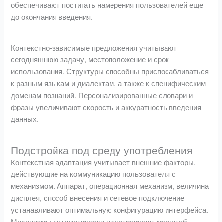
обеспечивают постигать намерения пользователей еще
до окончания введения.
Контекстно-зависимые предложения учитывают
сегодняшнюю задачу, местоположение и срок
использования. Структуры способны приспосабливаться
к разным языкам и диалектам, а также к специфическим
доменам познаний. Персонализированные словари и
фразы увеличивают скорость и аккуратность введения
данных.
Подстройка под среду употребления
Контекстная адаптация учитывает внешние факторы,
действующие на коммуникацию пользователя с
механизмом. Аппарат, операционная механизм, величина
дисплея, способ внесения и сетевое подключение
устанавливают оптимальную конфигурацию интерфейса.
Механизмы автоматически подстраивают масштаб