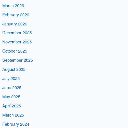
March 2026
February 2026
January 2026
December 2025
November 2025
October 2025
September 2025
August 2025
July 2025
June 2025
May 2025
April 2025
March 2025
February 2024