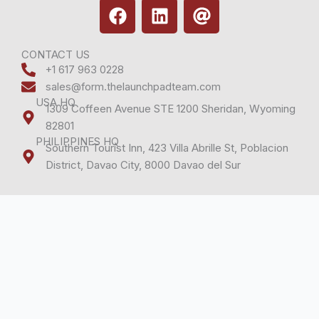
F
L
A
a
i
t
c
n
e
k
CONTACT US
+1 617 963 0228
b
e
sales@form.thelaunchpadteam.com
o
d
USA HQ
o
i
1309 Coffeen Avenue STE 1200 Sheridan, Wyoming
k
n
82801
PHILIPPINES HQ
Southern Tourist Inn, 423 Villa Abrille St, Poblacion
District, Davao City, 8000 Davao del Sur