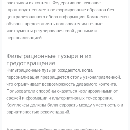
раскрывая их контент. Федеративное познание
гарантирует совместное формирование образцов без
централизованного сбора информации. Комплексы
обязаны предоставлять пользователям точные
инструменты регулирования свой данными и
персонализацией.
Фильтрационные пузыри и их
предотвращение
Фильтрационные пузыри рождаются, когда
персонализация превращается столь узконаправленной,
что ограничивает всевозможность даваемого контента.
Пользователи способны оказаться изолированными от
свежей информации и альтернативных точек зрения.
Комплексы должны балансировать между уместностью и
вариативностью рекомендаций.
Алгоритмы разнообразия вводят случайность и