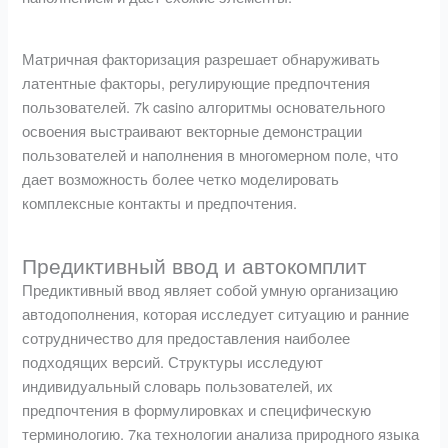
Матричная факторизация разрешает обнаруживать
латентные факторы, регулирующие предпочтения
пользователей. 7k casino алгоритмы основательного
освоения выстраивают векторные демонстрации
пользователей и наполнения в многомерном поле, что
дает возможность более четко моделировать
комплексные контакты и предпочтения.
Предиктивный ввод и автокомплит
Предиктивный ввод являет собой умную организацию
автодополнения, которая исследует ситуацию и ранние
сотрудничество для предоставления наиболее
подходящих версий. Структуры исследуют
индивидуальный словарь пользователей, их
предпочтения в формулировках и специфическую
терминологию. 7ка технологии анализа природного языка