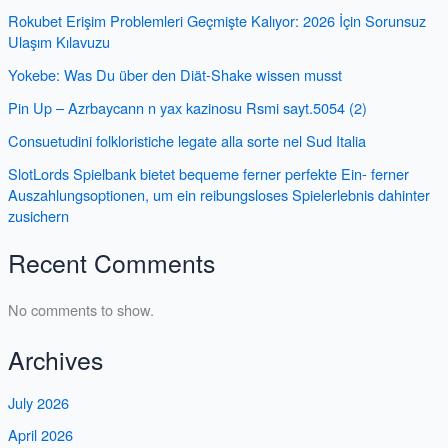
Rokubet Erişim Problemleri Geçmişte Kalıyor: 2026 İçin Sorunsuz
Ulaşım Kılavuzu
Yokebe: Was Du über den Diät-Shake wissen musst
Pin Up – Azrbaycann n yax kazinosu Rsmi sayt.5054 (2)
Consuetudini folkloristiche legate alla sorte nel Sud Italia
SlotLords Spielbank bietet bequeme ferner perfekte Ein- ferner
Auszahlungsoptionen, um ein reibungsloses Spielerlebnis dahinter
zusichern
Recent Comments
No comments to show.
Archives
July 2026
April 2026