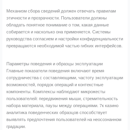
Механизм сбора сведений должен отвечать правилам
этичности и прозрачности. Пользователи должны
обладать понятное понимание о том, какая данные
собирается и насколько она применяется. Системы
руководства согласием и настройки конфиденциальности
превращаются необходимой частью гибких интерфейсов.
Параметры поведения и образцы эксплуатации
Главные показатели поведения включают время
сотрудничества с составляющими, частоту эксплуатации
возможностей, порядок операций и контекстные
компоненты. Комплексы наблюдают микрожесты
пользователей: передвижения мыши, стремительность
набора материала, паузы между операциями. 7к казино
аналитика поведенческих образцов способствует
выявлять предпочтения пользователей на неосознанном
градации.