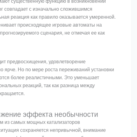
ают существенную функцию в возникновении
тог совпадает с изначально сложившимся
ная реакция как правило оказывается умеренной.
ценивает происходящее игровые автоматы на
прогнозируемого сценария, не отмечая ее как
дит предвосхищения, удовлетворение
о ярче. Но по мере роста переживаний установки
ются более реалистичными. Это уменьшает
ональных реакций, так как разница между
кращается.
ижение эффекта необычности
им из самых мощных катализаторов
ситуация сохраняется непривычной, внимание