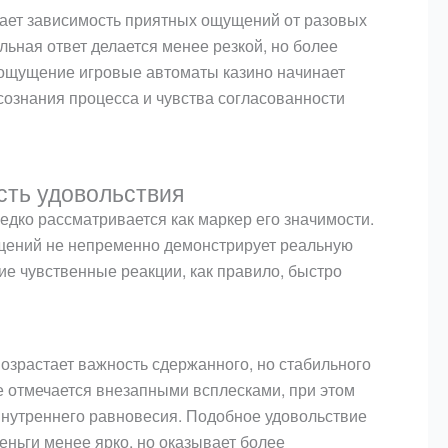
ает зависимость приятных ощущений от разовых
льная ответ делается менее резкой, но более
 ощущение игровые автоматы казино начинает
осознания процесса и чувства согласованности
сть удовольствия
едко рассматривается как маркер его значимости.
ений не непременно демонстрирует реальную
ие чувственные реакции, как правило, быстро
озрастает важность сдержанного, но стабильного
е отмечается внезапными всплесками, при этом
нутреннего равновесия. Подобное удовольствие
еньги менее ярко, но оказывает более