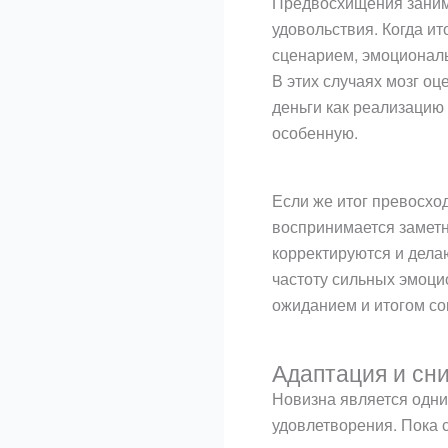
Предвосхищения заним
удовольствия. Когда и
сценарием, эмоциональ
В этих случаях мозг о
деньги как реализацию 
особенную.
Если же итог превосхо
воспринимается заметн
корректируются и дела
частоту сильных эмоци
ожиданием и итогом со
Адаптация и сн
Новизна является одн
удовлетворения. Пока 