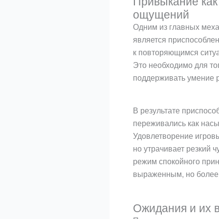
Привыкание как
ощущений
Одним из главных мех
является приспособлен
к повторяющимся ситуа
Это необходимо для то
поддерживать умение р
В результате приспосо
переживались как нас
Удовлетворение игровы
но утрачивает резкий 
режим спокойного прин
выраженным, но более
Ожидания и их 