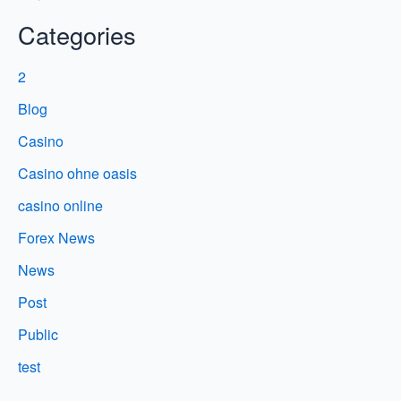
Categories
2
Blog
Casino
Casino ohne oasis
casino online
Forex News
News
Post
Public
test