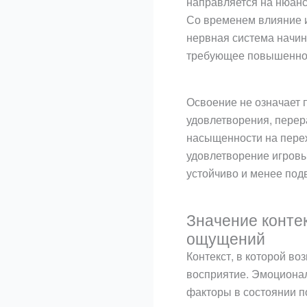
направляется на нюанс
Со временем влияние 
нервная система начин
требующее повышенног
Освоение не означает 
удовлетворения, пере
насыщенности на переж
удовлетворение игровы
устойчиво и менее по
Значение конте
ощущений
Контекст, в которой во
восприятие. Эмоционал
факторы в состоянии п