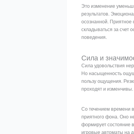
Это изменение уменьш
результатов. Эмоциона
осознанной. Приятное
складываться за счет 
поведения.
Сила и значимо
Сила удовольствия нер
Но насыщенность ощущ
пользу ощущения. Резк
проходят и изменчивы.
Со течением времени в
приятного фона. Оно н
формирует состояние в
игровые автоматы на д