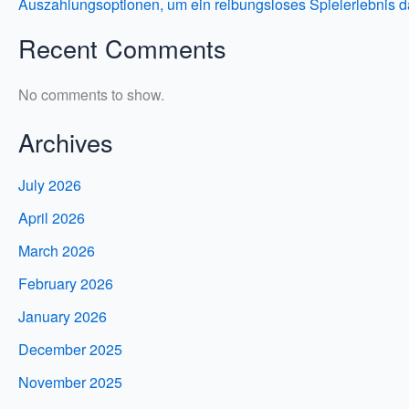
Auszahlungsoptionen, um ein reibungsloses Spielerlebnis d
Recent Comments
No comments to show.
Archives
July 2026
April 2026
March 2026
February 2026
January 2026
December 2025
November 2025