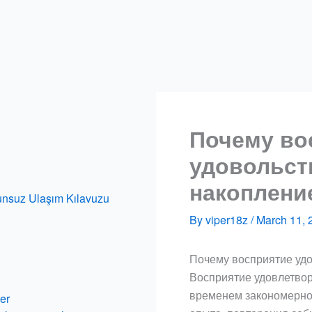
Почему во
удовольст
накоплени
runsuz Ulaşım Kılavuzu
By
viper18z
/
March 11, 
Почему восприятие удо
Восприятие удовлетвор
временем закономерно
er