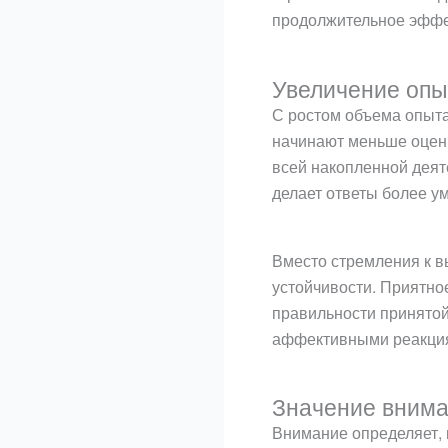
продолжительное эффек
Увеличение опы
С ростом объема опыта
начинают меньше оцени
всей накопленной деят
делает ответы более у
Вместо стремления к 
устойчивости. Приятно
правильности принятой 
аффективными реакция
Значение внима
Внимание определяет, 