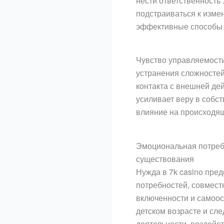
нести ответственность
подстраиваться к изм
эффективные способы 
Чувство управляемости
устранения сложностей
контакта с внешней де
усиливает веру в собс
влияние на происходя
Эмоциональная потреб
существования
Нужда в 7k casino пре
потребностей, совмест
включенности и самоос
детском возрасте и сле
деятельности, воздейс