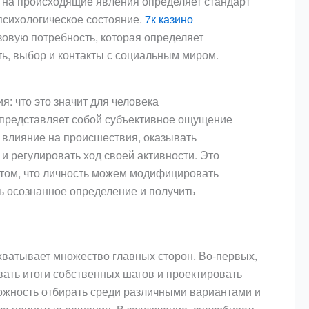
 на происходящие явления определяет стандарт
психологическое состояние.
7к казино
зовую потребность, которая определяет
ть, выбор и контакты с социальным миром.
: что это значит для человека
 представляет собой субъективное ощущение
 влияние на происшествия, оказывать
и регулировать ход своей активности. Это
том, что личность можем модифицировать
ть осознанное определение и получить
ватывает множество главных сторон. Во-первых,
вать итоги собственных шагов и проектировать
ожность отбирать среди различными вариантами и