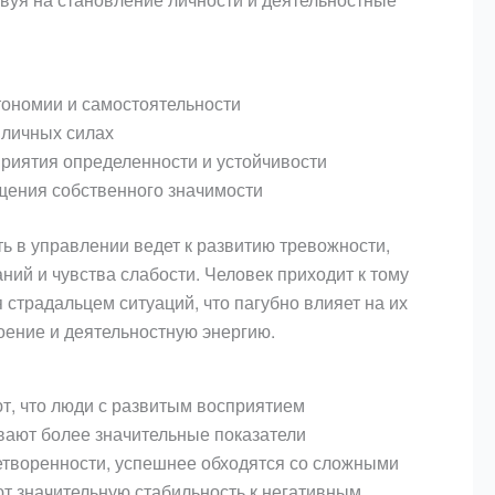
ономии и самостоятельности
 личных силах
риятия определенности и устойчивости
ения собственного значимости
ь в управлении ведет к развитию тревожности,
ий и чувства слабости. Человек приходит к тому
 страдальцем ситуаций, что пагубно влияет на их
оение и деятельностную энергию.
, что люди с развитым восприятием
вают более значительные показатели
етворенности, успешнее обходятся со сложными
т значительную стабильность к негативным