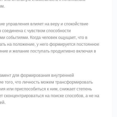
ям.
е управления влияет на веру и спокойствие
 соединена с чувством способности
ми событиями. Когда человек ощущает, что в
ать на положение, у него формируется постоянное
яние и желание поступать продуктивно включая в
дамент для формирования внутренней
ие того, что личность можем трансформировать
ия или приспособиться к ним, снижает степень
т сконцентрироваться на поиске способов, а не на
ей.