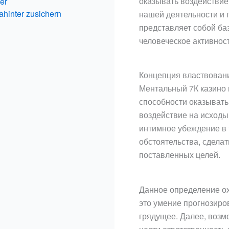
оказывать воздействие
er
ahinter zusichern
нашей деятельности и 
представляет собой ба
человеческое активнос
Концепция властвования
Ментальный 7К казино
способности оказывать
воздействие на исходы 
интимное убеждение в 
обстоятельства, сдела
поставленных целей.
Данное определение ох
это умение прогнозиро
грядущее. Далее, возм