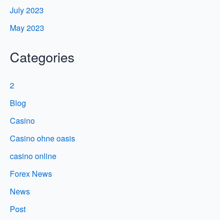
July 2023
May 2023
Categories
2
Blog
Casino
Casino ohne oasis
casino online
Forex News
News
Post