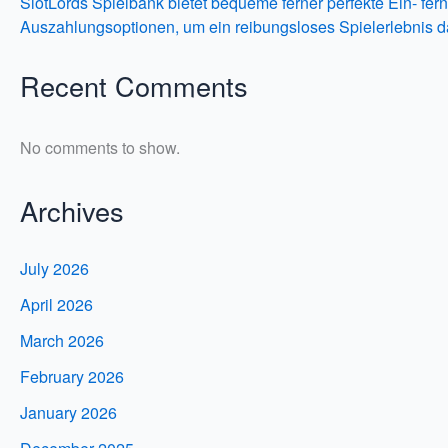
SlotLords Spielbank bietet bequeme ferner perfekte Ein- fern
Auszahlungsoptionen, um ein reibungsloses Spielerlebnis d
Recent Comments
No comments to show.
Archives
July 2026
April 2026
March 2026
February 2026
January 2026