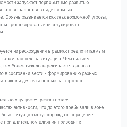
яемости запускает первобытные развитые
, что выражается в виде сильных
в. Боязнь развивается как знак возможной угрозы,
обны прогнозировать или регулировать
ы.
уется из расхождения в рамках предпочитаемым
штабом влияния на ситуацию. Чем сильнее
o, тем более тяжело переживается данного
Это в состоянии вести к формированию разных
ризнаков и деятельностных расстройств.
тельно ощущается резкая потеря
астях активности, что до этого пребывали в зоне
обные ситуации могут порождать ощущение
е при длительном влиянии приводит к