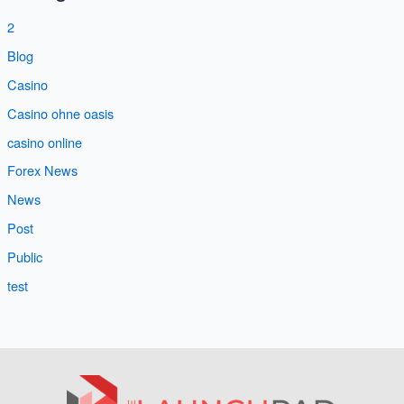
2
Blog
Casino
Casino ohne oasis
casino online
Forex News
News
Post
Public
test