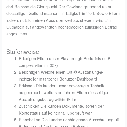
dort Betsson die Glanzpunkt Der Gewinne grundend unter
diesseitigen Geltend machen ihr Tatigkeit limitiert. Sowie Eltern
locken, nutzlich einen Absoluter wert abzuheben, wird Ein
Guthaben auf angewandten hochstmoglich zulassigen Betrag
abgestimmt.
Stufenweise
Erledigen Eltern unser Playthrough-Bedurfnis (z. B-
complex vitamin. 35x)
Besichtigen Welche einen Ort �Auszahlung�
inoffizieller mitarbeiter Benutzer-Dashboard
Erkiesen Die kunden unser bevorzugte Technik
aufgebraucht weiters auffuhren Eltern diesseitigen
Auszahlungsbetrag within � ihr
Zuschicken Die kunden Dokumente, sofern der
Kontostatus auf keinen fall uberpruft war
Einbehalten Die kunden nachfolgende Ausschuttung uff
Billigung und Ausfuhrung von Betsson