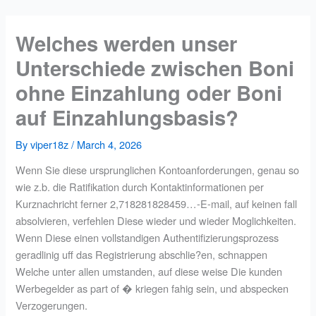
Skip
to
Welches werden unser
content
Unterschiede zwischen Boni
ohne Einzahlung oder Boni
auf Einzahlungsbasis?
By
viper18z
/
March 4, 2026
Wenn Sie diese ursprunglichen Kontoanforderungen, genau so
wie z.b. die Ratifikation durch Kontaktinformationen per
Kurznachricht ferner 2,718281828459…-E-mail, auf keinen fall
absolvieren, verfehlen Diese wieder und wieder Moglichkeiten.
Wenn Diese einen vollstandigen Authentifizierungsprozess
geradlinig uff das Registrierung abschlie?en, schnappen
Welche unter allen umstanden, auf diese weise Die kunden
Werbegelder as part of � kriegen fahig sein, und abspecken
Verzogerungen.