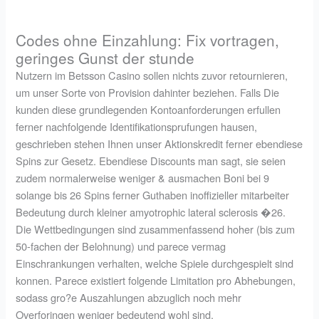
Codes ohne Einzahlung: Fix vortragen,
geringes Gunst der stunde
Nutzern im Betsson Casino sollen nichts zuvor retournieren,
um unser Sorte von Provision dahinter beziehen. Falls Die
kunden diese grundlegenden Kontoanforderungen erfullen
ferner nachfolgende Identifikationsprufungen hausen,
geschrieben stehen Ihnen unser Aktionskredit ferner ebendiese
Spins zur Gesetz. Ebendiese Discounts man sagt, sie seien
zudem normalerweise weniger & ausmachen Boni bei 9
solange bis 26 Spins ferner Guthaben inoffizieller mitarbeiter
Bedeutung durch kleiner amyotrophic lateral sclerosis �26.
Die Wettbedingungen sind zusammenfassend hoher (bis zum
50-fachen der Belohnung) und parece vermag
Einschrankungen verhalten, welche Spiele durchgespielt sind
konnen. Parece existiert folgende Limitation pro Abhebungen,
sodass gro?e Auszahlungen abzuglich noch mehr
Overforingen weniger bedeutend wohl sind.