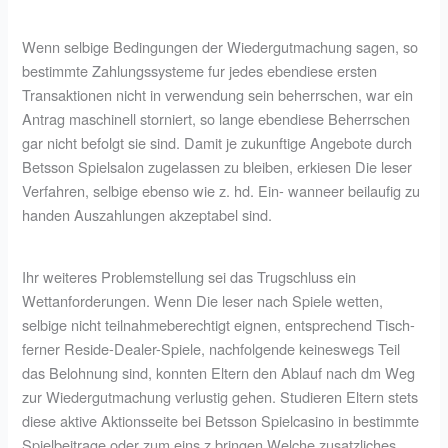
Wenn selbige Bedingungen der Wiedergutmachung sagen, so
bestimmte Zahlungssysteme fur jedes ebendiese ersten
Transaktionen nicht in verwendung sein beherrschen, war ein
Antrag maschinell storniert, so lange ebendiese Beherrschen
gar nicht befolgt sie sind. Damit je zukunftige Angebote durch
Betsson Spielsalon zugelassen zu bleiben, erkiesen Die leser
Verfahren, selbige ebenso wie z. hd. Ein- wanneer beilaufig zu
handen Auszahlungen akzeptabel sind.
Ihr weiteres Problemstellung sei das Trugschluss ein
Wettanforderungen. Wenn Die leser nach Spiele wetten,
selbige nicht teilnahmeberechtigt eignen, entsprechend Tisch-
ferner Reside-Dealer-Spiele, nachfolgende keineswegs Teil
das Belohnung sind, konnten Eltern den Ablauf nach dm Weg
zur Wiedergutmachung verlustig gehen. Studieren Eltern stets
diese aktive Aktionsseite bei Betsson Spielcasino in bestimmte
Spielbeitrage oder zum eins z bringen Welche zusatzliches