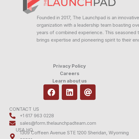
Founded in 2017, The Launchpad is an innovativ
organization with a leadership team boasting ov
years of combined experience. This seasoned 
brings expertise and pioneering spirit to their e
Privacy Policy
Careers
Learn about us
F
L
A
a
i
t
c
n
e
k
CONTACT US
+1 617 963 0228
b
e
sales@form.thelaunchpadteam.com
o
d
USA HQ
o
i
1309 Coffeen Avenue STE 1200 Sheridan, Wyoming