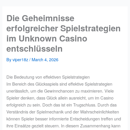
Skip
to
Die Geheimnisse
content
erfolgreicher Spielstrategien
im Unknown Casino
entschlüsseln
By
viper18z
/
March 4, 2026
Die Bedeutung von effektiven Spielstrategien
Im Bereich des Glücksspiels sind effektive Spielstrategien
unerlässlich, um die Gewinnchancen zu maximieren. Viele
Spieler denken, dass Glück allein ausreicht, um im Casino
erfolgreich zu sein. Doch das ist ein Trugschluss. Durch das
Verständnis der Spielmechanik und der Wahrscheinlichkeiten
können Spieler besser informierte Entscheidungen treffen und
ihre Einsätze gezielt steuern. In diesem Zusammenhang kann