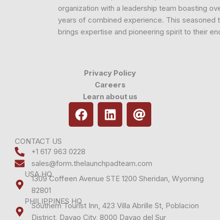
organization with a leadership team boasting ov
years of combined experience. This seasoned 
brings expertise and pioneering spirit to their e
Privacy Policy
Careers
Learn about us
F
L
A
a
i
t
c
n
e
k
CONTACT US
+1 617 963 0228
b
e
sales@form.thelaunchpadteam.com
o
d
USA HQ
o
i
1309 Coffeen Avenue STE 1200 Sheridan, Wyoming
k
n
82801
PHILIPPINES HQ
Southern Tourist Inn, 423 Villa Abrille St, Poblacion
District, Davao City, 8000 Davao del Sur