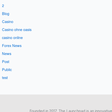
2
Blog
Casino
Casino ohne oasis
casino online
Forex News
News
Post
Public
test
Founded in 2017, The Launchpad is an innovativ