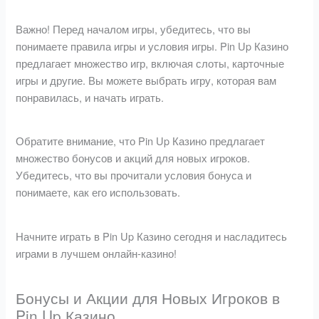
Важно! Перед началом игры, убедитесь, что вы
понимаете правила игры и условия игры. Pin Up Казино
предлагает множество игр, включая слоты, карточные
игры и другие. Вы можете выбрать игру, которая вам
понравилась, и начать играть.
Обратите внимание, что Pin Up Казино предлагает
множество бонусов и акций для новых игроков.
Убедитесь, что вы прочитали условия бонуса и
понимаете, как его использовать.
Начните играть в Pin Up Казино сегодня и насладитесь
играми в лучшем онлайн-казино!
Бонусы и Акции для Новых Игроков в
Pin Up Казино