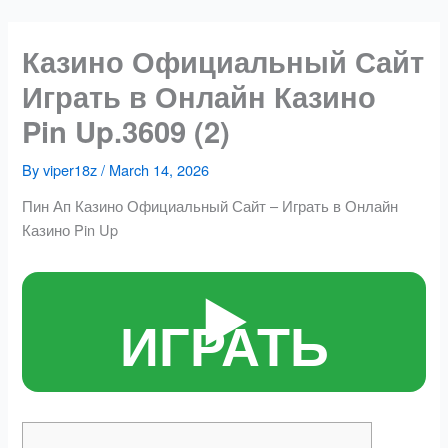
Skip
to
Казино Официальный Сайт
content
Играть в Онлайн Казино
Pin Up.3609 (2)
By
viper18z
/
March 14, 2026
Пин Ап Казино Официальный Сайт – Играть в Онлайн
Казино Pin Up
▶️
ИГРАТЬ