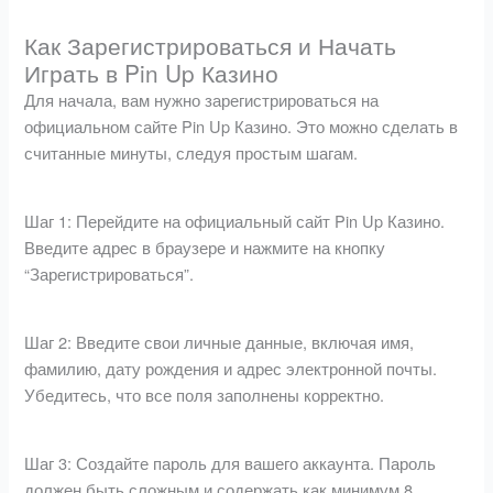
Как Зарегистрироваться и Начать
Играть в Pin Up Казино
Для начала, вам нужно зарегистрироваться на
официальном сайте Pin Up Казино. Это можно сделать в
считанные минуты, следуя простым шагам.
Шаг 1: Перейдите на официальный сайт Pin Up Казино.
Введите адрес в браузере и нажмите на кнопку
“Зарегистрироваться”.
Шаг 2: Введите свои личные данные, включая имя,
фамилию, дату рождения и адрес электронной почты.
Убедитесь, что все поля заполнены корректно.
Шаг 3: Создайте пароль для вашего аккаунта. Пароль
должен быть сложным и содержать как минимум 8