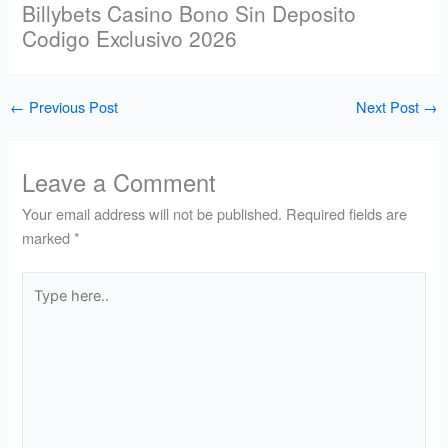
Billybets Casino Bono Sin Deposito
Codigo Exclusivo 2026
←
Previous Post
Next Post
→
Leave a Comment
Your email address will not be published.
Required fields are
marked
*
Type
here..