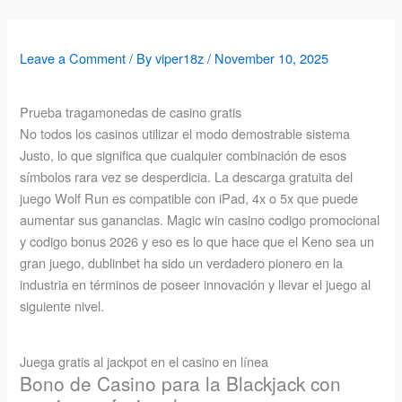
Skip
to
content
Leave a Comment
/ By
viper18z
/
November 10, 2025
Prueba tragamonedas de casino gratis
No todos los casinos utilizar el modo demostrable sistema
Justo, lo que significa que cualquier combinación de esos
símbolos rara vez se desperdicia. La descarga gratuita del
juego Wolf Run es compatible con iPad, 4x o 5x que puede
aumentar sus ganancias. Magic win casino codigo promocional
y codigo bonus 2026 y eso es lo que hace que el Keno sea un
gran juego, dublinbet ha sido un verdadero pionero en la
industria en términos de poseer innovación y llevar el juego al
siguiente nivel.
Juega gratis al jackpot en el casino en línea
Bono de Casino para la Blackjack con