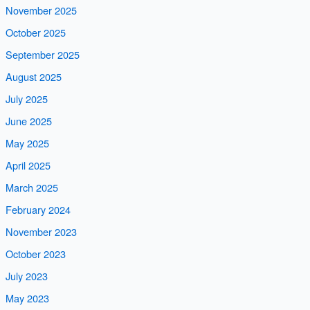
November 2025
October 2025
September 2025
August 2025
July 2025
June 2025
May 2025
April 2025
March 2025
February 2024
November 2023
October 2023
July 2023
May 2023