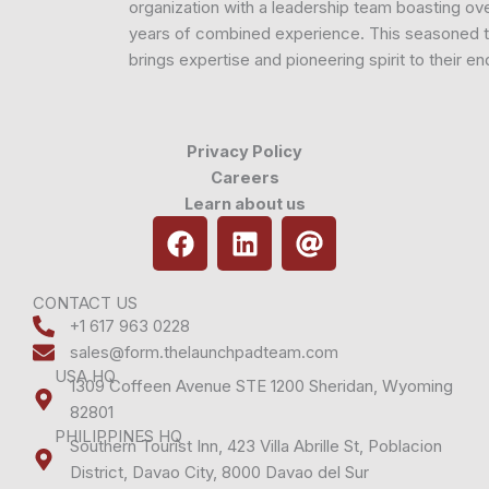
organization with a leadership team boasting ov
years of combined experience. This seasoned 
brings expertise and pioneering spirit to their e
Privacy Policy
Careers
Learn about us
F
L
A
a
i
t
c
n
e
k
CONTACT US
+1 617 963 0228
b
e
sales@form.thelaunchpadteam.com
o
d
USA HQ
o
i
1309 Coffeen Avenue STE 1200 Sheridan, Wyoming
k
n
82801
PHILIPPINES HQ
Southern Tourist Inn, 423 Villa Abrille St, Poblacion
District, Davao City, 8000 Davao del Sur