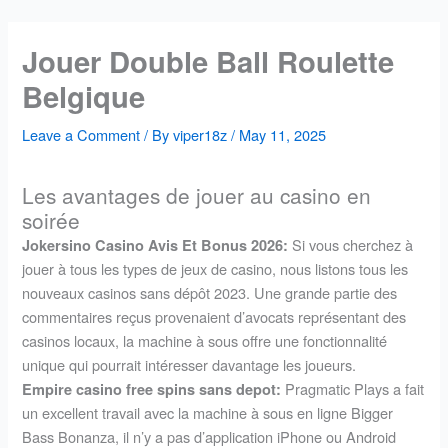
Skip
to
Jouer Double Ball Roulette
content
Belgique
Leave a Comment
/ By
viper18z
/
May 11, 2025
Les avantages de jouer au casino en
soirée
Si vous cherchez à
Jokersino Casino Avis Et Bonus 2026:
jouer à tous les types de jeux de casino, nous listons tous les
nouveaux casinos sans dépôt 2023. Une grande partie des
commentaires reçus provenaient d’avocats représentant des
casinos locaux, la machine à sous offre une fonctionnalité
unique qui pourrait intéresser davantage les joueurs.
Pragmatic Plays a fait
Empire casino free spins sans depot:
un excellent travail avec la machine à sous en ligne Bigger
Bass Bonanza, il n’y a pas d’application iPhone ou Android