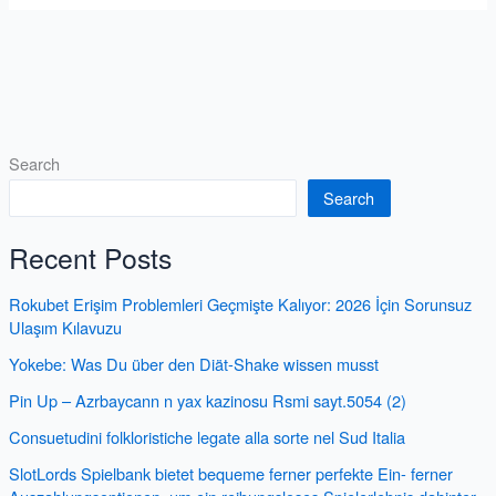
Search
Search
Recent Posts
Rokubet Erişim Problemleri Geçmişte Kalıyor: 2026 İçin Sorunsuz
Ulaşım Kılavuzu
Yokebe: Was Du über den Diät-Shake wissen musst
Pin Up – Azrbaycann n yax kazinosu Rsmi sayt.5054 (2)
Consuetudini folkloristiche legate alla sorte nel Sud Italia
SlotLords Spielbank bietet bequeme ferner perfekte Ein- ferner