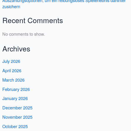
Auszahlungsoptionen, um ein reibungsloses Spielerlebnis dahinter
zusichern
Recent Comments
No comments to show.
Archives
July 2026
April 2026
March 2026
February 2026
January 2026
December 2025
November 2025
October 2025